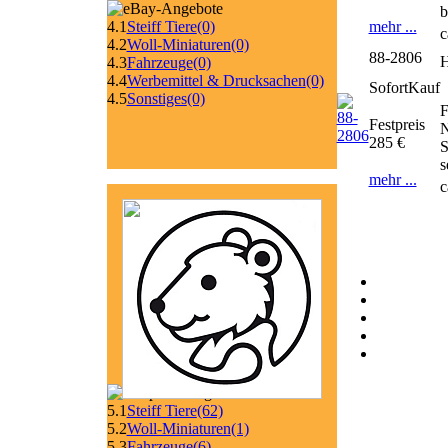
b
mehr ...
4.1
Steiff Tiere
(0)
c
4.2
Woll-Miniaturen
(0)
88-2806
H
4.3
Fahrzeuge
(0)
4.4
Werbemittel & Drucksachen
(0)
SofortKauf
4.5
Sonstiges
(0)
F
Festpreis
N
285 €
S
s
mehr ...
c
5.1
Steiff Tiere
(62)
5.2
Woll-Miniaturen
(1)
5.3
Fahrzeuge
(6)