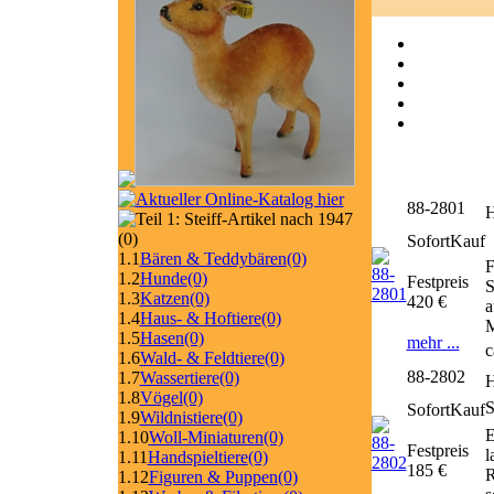
88-2801
H
(0)
SofortKauf
1.1
Bären & Teddybären
(0)
F
1.2
Hunde
(0)
Festpreis
S
1.3
Katzen
(0)
420 €
a
1.4
Haus- & Hoftiere
(0)
M
1.5
Hasen
(0)
mehr ...
c
1.6
Wald- & Feldtiere
(0)
88-2802
1.7
Wassertiere
(0)
H
1.8
Vögel
(0)
SofortKauf
1.9
Wildnistiere
(0)
E
1.10
Woll-Miniaturen
(0)
Festpreis
l
1.11
Handspieltiere
(0)
185 €
R
1.12
Figuren & Puppen
(0)