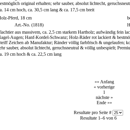
estmöglich original erhalten; sehr sauber, absolut lichtecht, geruchsne
a. 14 cm hoch, ca. 30,5 cm lang & ca. 17,5 cm breit
olz-Pferd, 18 cm
b
Art.-No. (1818)
H
lachtier aus massivem, ca. 2,5 cm starkem Hartholz; aufwändig fein lack
agel-Augen; Hanf-Kordel-Schwanz; Holz-Räder rot lackiert & bestmögl
teiff Zeichen ab Manufaktur; Ränder völlig farbfrisch & ungelaufen; kom
ehr sauber, absolut lichtecht, geruchsneutral & völlig unbespielt; Pre
a. 19 cm hoch & ca. 22,5 cm lang
«« Anfang
« vorherige
1
nächste »
Ende »»
Resultate pro Seite #
Resultate 1–6 von 6