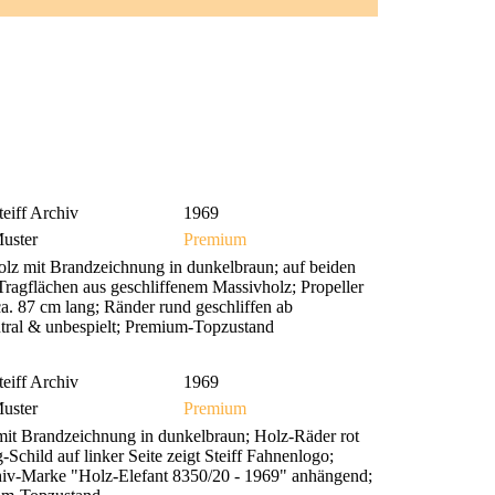
teiff Archiv
1969
uster
Premium
lz mit Brandzeichnung in dunkelbraun; auf beiden
Tragflächen aus geschliffenem Massivholz; Propeller
ca. 87 cm lang; Ränder rund geschliffen ab
utral & unbespielt; Premium-Topzustand
teiff Archiv
1969
uster
Premium
mit Brandzeichnung in dunkelbraun; Holz-Räder rot
Schild auf linker Seite zeigt Steiff Fahnenlogo;
chiv-Marke "Holz-Elefant 8350/20 - 1969" anhängend;