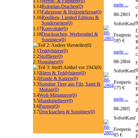
s
1.13
Werbe- & Filmtiere
(0)
mehr ...
1.14
Roloplan-Drachen
(0)
c
1.15
Fahrzeuge & Holzspielzeug
(0)
88-2803
H
1.16
Repliken, Limited Editions &
Sonderserien
(0)
SofortKauf
1.17
Konvolute
(0)
D
1.18
Drucksachen, Werbemittel &
Festpreis
r
Sonstiges
(0)
185 €
R
(0)
a
2.1
Teddybären
(0)
mehr ...
c
2.2
Stofftiere
(0)
88-2804
2.3
Sonstiges
(0)
H
(0)
SofortKauf
3.1
Bären & Teddybären
(0)
P
3.2
Hunde & Katzen
(0)
Festpreis
l
3.3
Sonstige Tiere aus Filz, Samt &
175 €
F
Mohair
(0)
s
3.4
Woll-Miniaturen
(0)
mehr ...
3.5
Handspieltiere
(0)
c
3.6
Puppen
(0)
88-2805
Z
3.7
Drucksachen & Sonstiges
(0)
SofortKauf
A
Festpreis
a
85 €
F