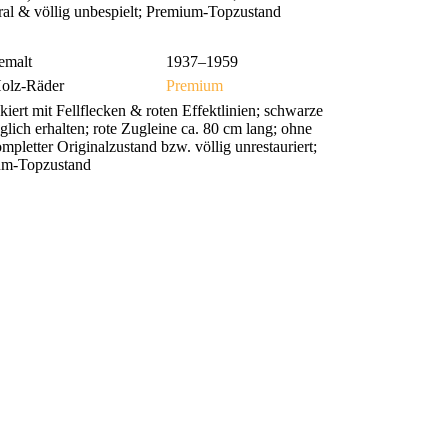
utral & völlig unbespielt; Premium-Topzustand
emalt
1937–1959
olz-Räder
Premium
iert mit Fellflecken & roten Effektlinien; schwarze
ich erhalten; rote Zugleine ca. 80 cm lang; ohne
pletter Originalzustand bzw. völlig unrestauriert;
mium-Topzustand