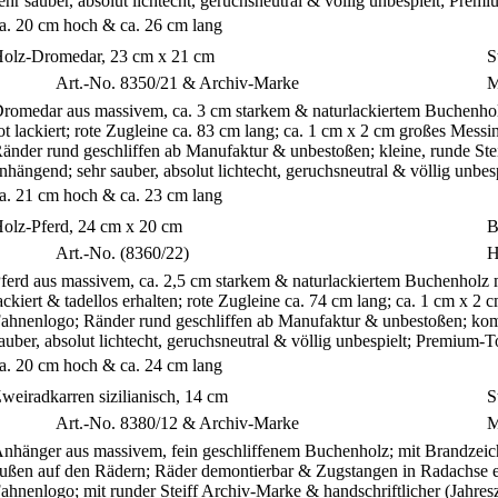
ehr sauber, absolut lichtecht, geruchsneutral & völlig unbespielt; Pre
a. 20 cm hoch & ca. 26 cm lang
olz-Dromedar, 23 cm x 21 cm
S
S
Art.-No. 8350/21 & Archiv-Marke
M
romedar aus massivem, ca. 3 cm starkem & naturlackiertem Buchenho
ot lackiert; rote Zugleine ca. 83 cm lang; ca. 1 cm x 2 cm großes Messin
änder rund geschliffen ab Manufaktur & unbestoßen; kleine, runde St
nhängend; sehr sauber, absolut lichtecht, geruchsneutral & völlig unb
a. 21 cm hoch & ca. 23 cm lang
olz-Pferd, 24 cm x 20 cm
B
S
Art.-No. (8360/22)
H
ferd aus massivem, ca. 2,5 cm starkem & naturlackiertem Buchenholz 
ackiert & tadellos erhalten; rote Zugleine ca. 74 cm lang; ca. 1 cm x 2 c
ahnenlogo; Ränder rund geschliffen ab Manufaktur & unbestoßen; komple
auber, absolut lichtecht, geruchsneutral & völlig unbespielt; Premium-
a. 20 cm hoch & ca. 24 cm lang
weiradkarren sizilianisch, 14 cm
S
Art.-No. 8380/12 & Archiv-Marke
M
nhänger aus massivem, fein geschliffenem Buchenholz; mit Brandzeic
ußen auf den Rädern; Räder demontierbar & Zugstangen in Radachse ein
ahnenlogo; mit runder Steiff Archiv-Marke & handschriftlicher (Jahresz