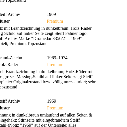
mium-Topzustand
teiff Archiv
1969
uster
Premium
lz mit Brandzeichnung in dunkelbraun; Holz-Räder
g-Schild auf linker Seite zeigt Steiff Fahnenlogo;
eiff Archiv-Marke "Dromedar 8350/21 - 1969"
espielt; Premium-Topzustand
rand-Zeichn.
1969–1974
olz-Räder
Premium
mit Brandzeichnung in dunkelbraun; Holz-Räder rot
m großes Messing-Schild auf linker Seite zeigt Steiff
tter Originalzustand bzw. völlig unrestauriert; sehr
Topzustand
teiff Archiv
1969
uster
Premium
hnung in dunkelbraun umlaufend auf allen Seiten &
gehakt; Stirnseite mit eingebrandtem Steiff
ahl-)Notiz "1969" auf der Unterseite; alles