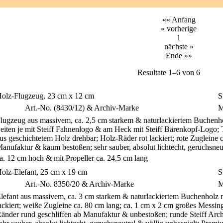
«« Anfang
« vorherige
1
nächste »
Ende »»
Resultate 1–6 von 6
olz-Flugzeug, 23 cm x 12 cm
S
Art.-No. (8430/12) & Archiv-Marke
M
lugzeug aus massivem, ca. 2,5 cm starkem & naturlackiertem Buchenho
eiten je mit Steiff Fahnenlogo & am Heck mit Steiff Bärenkopf-Logo; 
us geschichtetem Holz drehbar; Holz-Räder rot lackiert; rote Zugleine 
anufaktur & kaum bestoßen; sehr sauber, absolut lichtecht, geruchsne
a. 12 cm hoch & mit Propeller ca. 24,5 cm lang
olz-Elefant, 25 cm x 19 cm
S
S
Art.-No. 8350/20 & Archiv-Marke
M
lefant aus massivem, ca. 3 cm starkem & naturlackiertem Buchenholz 
ackiert; weiße Zugleine ca. 80 cm lang; ca. 1 cm x 2 cm großes Messing-
änder rund geschliffen ab Manufaktur & unbestoßen; runde Steiff Ar