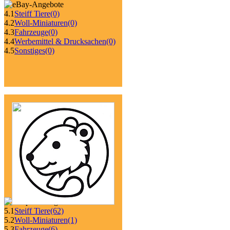
4.1
Steiff Tiere
(0)
4.2
Woll-Miniaturen
(0)
4.3
Fahrzeuge
(0)
4.4
Werbemittel & Drucksachen
(0)
4.5
Sonstiges
(0)
5.1
Steiff Tiere
(62)
5.2
Woll-Miniaturen
(1)
5.3
Fahrzeuge
(6)