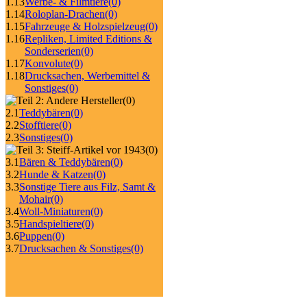
1.13
Werbe- & Filmtiere
(0)
1.14
Roloplan-Drachen
(0)
1.15
Fahrzeuge & Holzspielzeug
(0)
1.16
Repliken, Limited Editions &
Sonderserien
(0)
1.17
Konvolute
(0)
1.18
Drucksachen, Werbemittel &
Sonstiges
(0)
(0)
2.1
Teddybären
(0)
2.2
Stofftiere
(0)
2.3
Sonstiges
(0)
(0)
3.1
Bären & Teddybären
(0)
3.2
Hunde & Katzen
(0)
3.3
Sonstige Tiere aus Filz, Samt &
Mohair
(0)
3.4
Woll-Miniaturen
(0)
3.5
Handspieltiere
(0)
3.6
Puppen
(0)
3.7
Drucksachen & Sonstiges
(0)