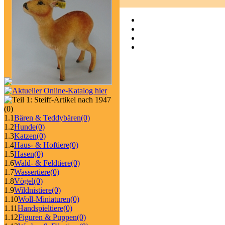
(0)
1.1
Bären & Teddybären
(0)
1.2
Hunde
(0)
1.3
Katzen
(0)
1.4
Haus- & Hoftiere
(0)
1.5
Hasen
(0)
1.6
Wald- & Feldtiere
(0)
1.7
Wassertiere
(0)
1.8
Vögel
(0)
1.9
Wildnistiere
(0)
1.10
Woll-Miniaturen
(0)
1.11
Handspieltiere
(0)
1.12
Figuren & Puppen
(0)