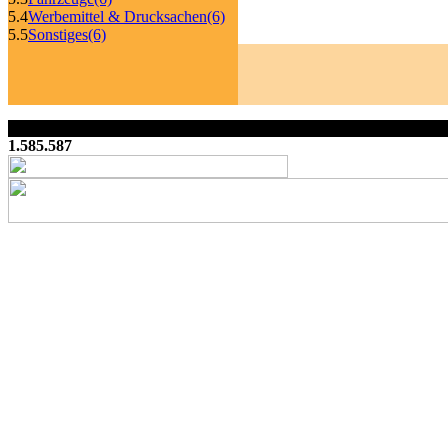
5.4
Werbemittel & Drucksachen
(6)
5.5
Sonstiges
(6)
1.585.587