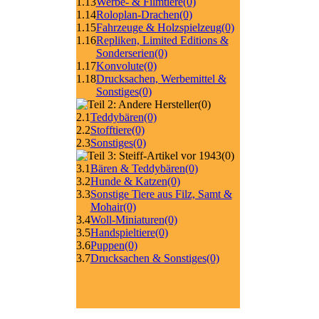
1.13
Werbe- & Filmtiere
(0)
1.14
Roloplan-Drachen
(0)
1.15
Fahrzeuge & Holzspielzeug
(0)
1.16
Repliken, Limited Editions &
Sonderserien
(0)
1.17
Konvolute
(0)
1.18
Drucksachen, Werbemittel &
Sonstiges
(0)
(0)
2.1
Teddybären
(0)
2.2
Stofftiere
(0)
2.3
Sonstiges
(0)
(0)
3.1
Bären & Teddybären
(0)
3.2
Hunde & Katzen
(0)
3.3
Sonstige Tiere aus Filz, Samt &
Mohair
(0)
3.4
Woll-Miniaturen
(0)
3.5
Handspieltiere
(0)
3.6
Puppen
(0)
3.7
Drucksachen & Sonstiges
(0)