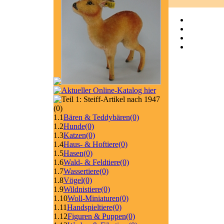
(0)
1.1
Bären & Teddybären
(0)
1.2
Hunde
(0)
1.3
Katzen
(0)
1.4
Haus- & Hoftiere
(0)
1.5
Hasen
(0)
1.6
Wald- & Feldtiere
(0)
1.7
Wassertiere
(0)
1.8
Vögel
(0)
1.9
Wildnistiere
(0)
1.10
Woll-Miniaturen
(0)
1.11
Handspieltiere
(0)
1.12
Figuren & Puppen
(0)