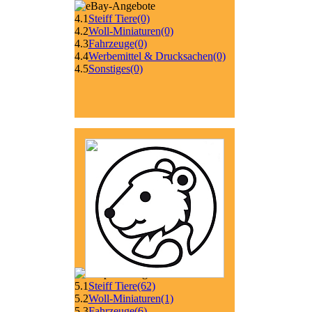
4.1
Steiff Tiere
(0)
4.2
Woll-Miniaturen
(0)
4.3
Fahrzeuge
(0)
4.4
Werbemittel & Drucksachen
(0)
4.5
Sonstiges
(0)
5.1
Steiff Tiere
(62)
5.2
Woll-Miniaturen
(1)
5.3
Fahrzeuge
(6)