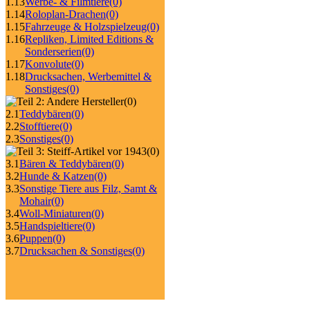
1.13
Werbe- & Filmtiere
(0)
1.14
Roloplan-Drachen
(0)
1.15
Fahrzeuge & Holzspielzeug
(0)
1.16
Repliken, Limited Editions &
Sonderserien
(0)
1.17
Konvolute
(0)
1.18
Drucksachen, Werbemittel &
Sonstiges
(0)
(0)
2.1
Teddybären
(0)
2.2
Stofftiere
(0)
2.3
Sonstiges
(0)
(0)
3.1
Bären & Teddybären
(0)
3.2
Hunde & Katzen
(0)
3.3
Sonstige Tiere aus Filz, Samt &
Mohair
(0)
3.4
Woll-Miniaturen
(0)
3.5
Handspieltiere
(0)
3.6
Puppen
(0)
3.7
Drucksachen & Sonstiges
(0)