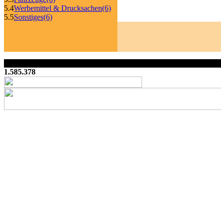
5.4
Werbemittel & Drucksachen
(6)
5.5
Sonstiges
(6)
1.585.378