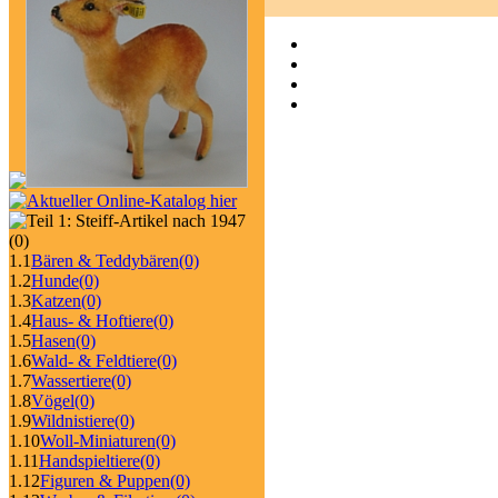
(0)
1.1
Bären & Teddybären
(0)
1.2
Hunde
(0)
1.3
Katzen
(0)
1.4
Haus- & Hoftiere
(0)
1.5
Hasen
(0)
1.6
Wald- & Feldtiere
(0)
1.7
Wassertiere
(0)
1.8
Vögel
(0)
1.9
Wildnistiere
(0)
1.10
Woll-Miniaturen
(0)
1.11
Handspieltiere
(0)
1.12
Figuren & Puppen
(0)