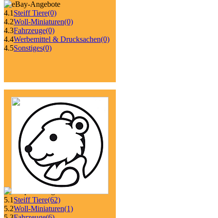
4.1
Steiff Tiere
(0)
4.2
Woll-Miniaturen
(0)
4.3
Fahrzeuge
(0)
4.4
Werbemittel & Drucksachen
(0)
4.5
Sonstiges
(0)
5.1
Steiff Tiere
(62)
5.2
Woll-Miniaturen
(1)
5.3
Fahrzeuge
(6)