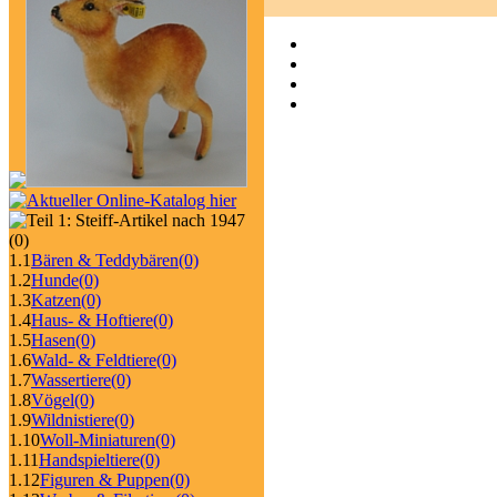
(0)
1.1
Bären & Teddybären
(0)
1.2
Hunde
(0)
1.3
Katzen
(0)
1.4
Haus- & Hoftiere
(0)
1.5
Hasen
(0)
1.6
Wald- & Feldtiere
(0)
1.7
Wassertiere
(0)
1.8
Vögel
(0)
1.9
Wildnistiere
(0)
1.10
Woll-Miniaturen
(0)
1.11
Handspieltiere
(0)
1.12
Figuren & Puppen
(0)