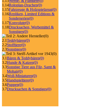
1.13
Werbe- & Filmtiere
(0)
1.14
Roloplan-Drachen
(0)
1.15
Fahrzeuge & Holzspielzeug
(0)
1.16
Repliken, Limited Editions &
Sonderserien
(0)
1.17
Konvolute
(0)
1.18
Drucksachen, Werbemittel &
Sonstiges
(0)
(0)
2.1
Teddybären
(0)
2.2
Stofftiere
(0)
2.3
Sonstiges
(0)
(0)
3.1
Bären & Teddybären
(0)
3.2
Hunde & Katzen
(0)
3.3
Sonstige Tiere aus Filz, Samt &
Mohair
(0)
3.4
Woll-Miniaturen
(0)
3.5
Handspieltiere
(0)
3.6
Puppen
(0)
3.7
Drucksachen & Sonstiges
(0)