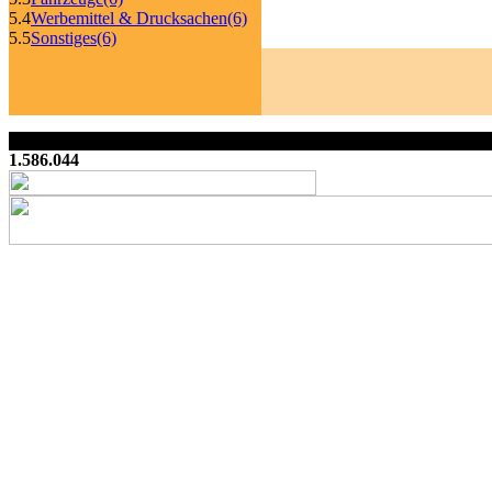
5.4
Werbemittel & Drucksachen
(6)
5.5
Sonstiges
(6)
1.586.044