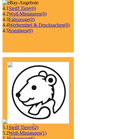
4.1
Steiff Tiere
(0)
4.2
Woll-Miniaturen
(0)
4.3
Fahrzeuge
(0)
4.4
Werbemittel & Drucksachen
(0)
4.5
Sonstiges
(0)
5.1
Steiff Tiere
(62)
5.2
Woll-Miniaturen
(1)
5.3
Fahrzeuge
(6)