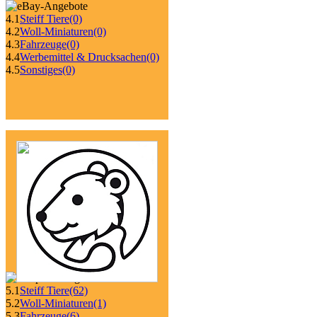
4.1
Steiff Tiere
(0)
4.2
Woll-Miniaturen
(0)
4.3
Fahrzeuge
(0)
4.4
Werbemittel & Drucksachen
(0)
4.5
Sonstiges
(0)
5.1
Steiff Tiere
(62)
5.2
Woll-Miniaturen
(1)
5.3
Fahrzeuge
(6)