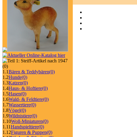
(0)
1.1
Bären & Teddybären
(0)
1.2
Hunde
(0)
1.3
Katzen
(0)
1.4
Haus- & Hoftiere
(0)
1.5
Hasen
(0)
1.6
Wald- & Feldtiere
(0)
1.7
Wassertiere
(0)
1.8
Vögel
(0)
1.9
Wildnistiere
(0)
1.10
Woll-Miniaturen
(0)
1.11
Handspieltiere
(0)
1.12
Figuren & Puppen
(0)