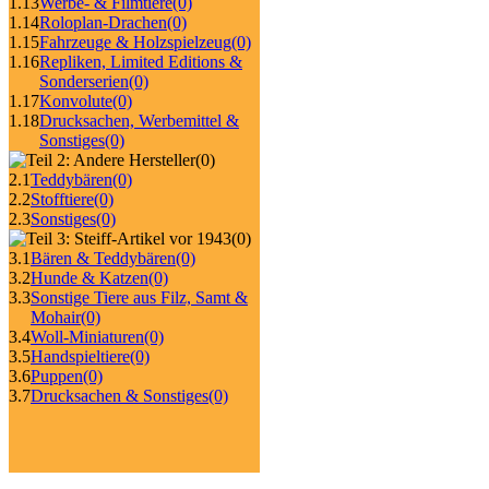
1.13
Werbe- & Filmtiere
(0)
1.14
Roloplan-Drachen
(0)
1.15
Fahrzeuge & Holzspielzeug
(0)
1.16
Repliken, Limited Editions &
Sonderserien
(0)
1.17
Konvolute
(0)
1.18
Drucksachen, Werbemittel &
Sonstiges
(0)
(0)
2.1
Teddybären
(0)
2.2
Stofftiere
(0)
2.3
Sonstiges
(0)
(0)
3.1
Bären & Teddybären
(0)
3.2
Hunde & Katzen
(0)
3.3
Sonstige Tiere aus Filz, Samt &
Mohair
(0)
3.4
Woll-Miniaturen
(0)
3.5
Handspieltiere
(0)
3.6
Puppen
(0)
3.7
Drucksachen & Sonstiges
(0)