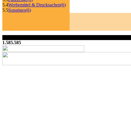
5.4
Werbemittel & Drucksachen
(6)
5.5
Sonstiges
(6)
1.585.585