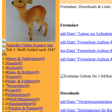
Formulare, Downloads & Links
Formulare
pdf-Datei "Antrag zur Aufnahme 
pdf-Datei "Ferngebote-Auftrag &
jpg-Datei "Ferngebote-Auftrag &
(0)
1.1
Bären & Teddybären
(0)
pdf-Datei "Ferngebote-Auftrag &
1.2
Hunde
(0)
1.3
Katzen
(0)
1.4
Haus- & Hoftiere
(0)
1.5
Hasen
(0)
1.6
Wald- & Feldtiere
(0)
1.7
Wassertiere
(0)
1.8
Vögel
(0)
Downloads
1.9
Wildnistiere
(0)
1.10
Woll-Miniaturen
(0)
pdf-Datei "Versteigerungsbeding
1.11
Handspieltiere
(0)
1.12
Figuren & Puppen
(0)
pdf-Datei "Informationen für Bie