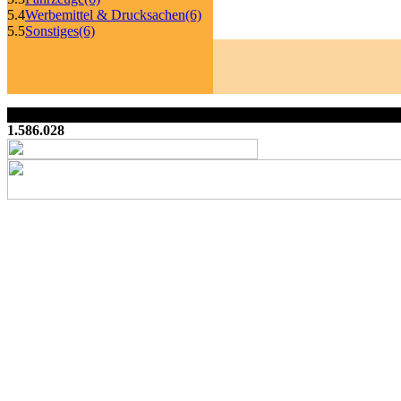
5.4
Werbemittel & Drucksachen
(6)
5.5
Sonstiges
(6)
1.586.028