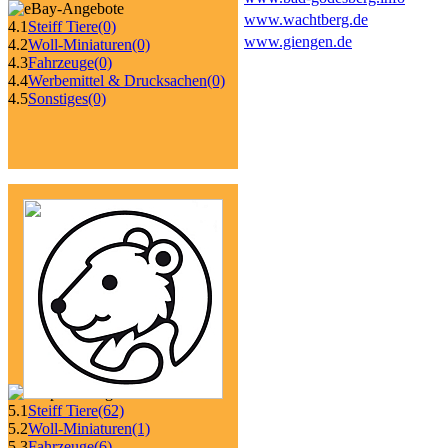
www.wachtberg.de
4.1
Steiff Tiere
(0)
www.giengen.de
4.2
Woll-Miniaturen
(0)
4.3
Fahrzeuge
(0)
4.4
Werbemittel & Drucksachen
(0)
4.5
Sonstiges
(0)
5.1
Steiff Tiere
(62)
5.2
Woll-Miniaturen
(1)
5.3
Fahrzeuge
(6)