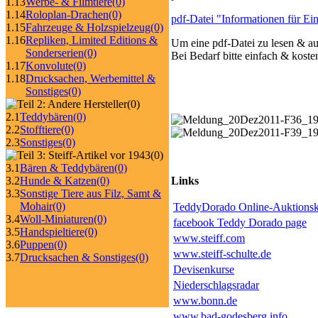
1.13
Werbe- & Filmtiere
(0)
1.14
Roloplan-Drachen
(0)
pdf-Datei "Informationen für Einl
1.15
Fahrzeuge & Holzspielzeug
(0)
1.16
Repliken, Limited Editions &
Um eine pdf-Datei zu lesen & a
Sonderserien
(0)
Bei Bedarf bitte einfach & koste
1.17
Konvolute
(0)
1.18
Drucksachen, Werbemittel &
Sonstiges
(0)
(0)
2.1
Teddybären
(0)
2.2
Stofftiere
(0)
2.3
Sonstiges
(0)
(0)
3.1
Bären & Teddybären
(0)
3.2
Hunde & Katzen
(0)
Links
3.3
Sonstige Tiere aus Filz, Samt &
Mohair
(0)
TeddyDorado Online-Auktionsk
3.4
Woll-Miniaturen
(0)
facebook Teddy Dorado page
3.5
Handspieltiere
(0)
www.steiff.com
3.6
Puppen
(0)
www.steiff-schulte.de
3.7
Drucksachen & Sonstiges
(0)
Devisenkurse
Niederschlagsradar
www.bonn.de
www.bad-godesberg.info