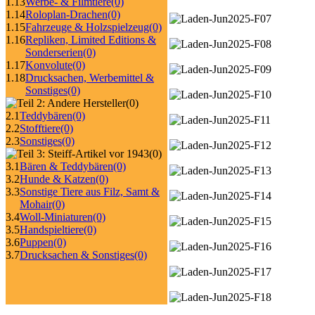
1.13
Werbe- & Filmtiere
(0)
1.14
Roloplan-Drachen
(0)
1.15
Fahrzeuge & Holzspielzeug
(0)
1.16
Repliken, Limited Editions &
Sonderserien
(0)
1.17
Konvolute
(0)
1.18
Drucksachen, Werbemittel &
Sonstiges
(0)
(0)
2.1
Teddybären
(0)
2.2
Stofftiere
(0)
2.3
Sonstiges
(0)
(0)
3.1
Bären & Teddybären
(0)
3.2
Hunde & Katzen
(0)
3.3
Sonstige Tiere aus Filz, Samt &
Mohair
(0)
3.4
Woll-Miniaturen
(0)
3.5
Handspieltiere
(0)
3.6
Puppen
(0)
3.7
Drucksachen & Sonstiges
(0)