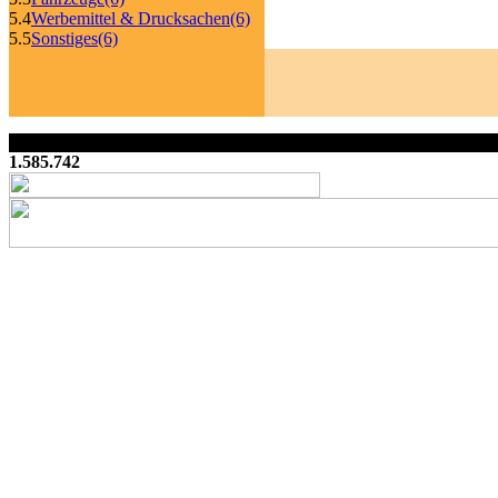
5.4
Werbemittel & Drucksachen
(6)
5.5
Sonstiges
(6)
1.585.742