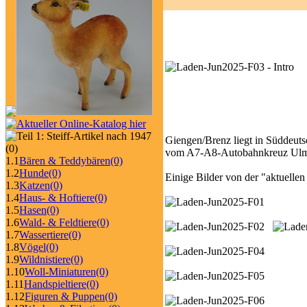
Giengen/Brenz liegt in Süddeut
(0)
vom A7-A8-Autobahnkreuz Ulm
1.1
Bären & Teddybären
(0)
1.2
Hunde
(0)
Einige Bilder von der "aktuelle
1.3
Katzen
(0)
1.4
Haus- & Hoftiere
(0)
1.5
Hasen
(0)
1.6
Wald- & Feldtiere
(0)
1.7
Wassertiere
(0)
1.8
Vögel
(0)
1.9
Wildnistiere
(0)
1.10
Woll-Miniaturen
(0)
1.11
Handspieltiere
(0)
1.12
Figuren & Puppen
(0)