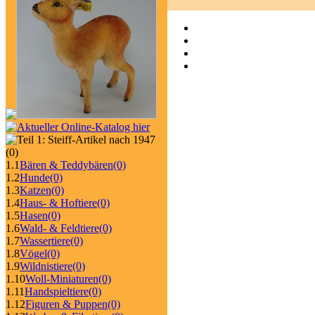
(0)
1.1
Bären & Teddybären
(0)
1.2
Hunde
(0)
1.3
Katzen
(0)
1.4
Haus- & Hoftiere
(0)
1.5
Hasen
(0)
1.6
Wald- & Feldtiere
(0)
1.7
Wassertiere
(0)
1.8
Vögel
(0)
1.9
Wildnistiere
(0)
1.10
Woll-Miniaturen
(0)
1.11
Handspieltiere
(0)
1.12
Figuren & Puppen
(0)