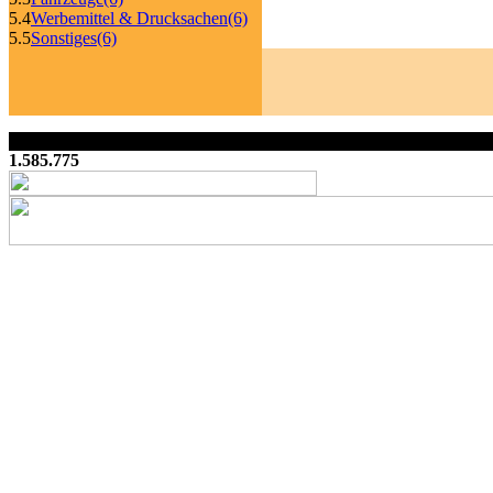
5.4
Werbemittel & Drucksachen
(6)
5.5
Sonstiges
(6)
1.585.775