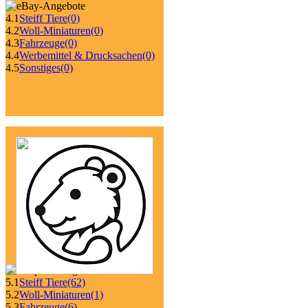
4.1
Steiff Tiere
(0)
4.2
Woll-Miniaturen
(0)
4.3
Fahrzeuge
(0)
4.4
Werbemittel & Drucksachen
(0)
4.5
Sonstiges
(0)
5.1
Steiff Tiere
(62)
5.2
Woll-Miniaturen
(1)
5.3
Fahrzeuge
(6)