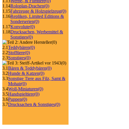
1.13
Werbe- & Filmtiere
(0)
1.14
Roloplan-Drachen
(0)
1.15
Fahrzeuge & Holzspielzeug
(0)
1.16
Repliken, Limited Editions &
Sonderserien
(0)
1.17
Konvolute
(0)
1.18
Drucksachen, Werbemittel &
Sonstiges
(0)
(0)
2.1
Teddybären
(0)
2.2
Stofftiere
(0)
2.3
Sonstiges
(0)
(0)
3.1
Bären & Teddybären
(0)
3.2
Hunde & Katzen
(0)
3.3
Sonstige Tiere aus Filz, Samt &
Mohair
(0)
3.4
Woll-Miniaturen
(0)
3.5
Handspieltiere
(0)
3.6
Puppen
(0)
3.7
Drucksachen & Sonstiges
(0)