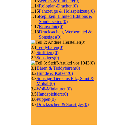
1.13
Werbe- & Filmtiere
(0)
1.14
Roloplan-Drachen
(0)
1.15
Fahrzeuge & Holzspielzeug
(0)
1.16
Repliken, Limited Editions &
Sonderserien
(0)
1.17
Konvolute
(0)
1.18
Drucksachen, Werbemittel &
Sonstiges
(0)
(0)
2.1
Teddybären
(0)
2.2
Stofftiere
(0)
2.3
Sonstiges
(0)
(0)
3.1
Bären & Teddybären
(0)
3.2
Hunde & Katzen
(0)
3.3
Sonstige Tiere aus Filz, Samt &
Mohair
(0)
3.4
Woll-Miniaturen
(0)
3.5
Handspieltiere
(0)
3.6
Puppen
(0)
3.7
Drucksachen & Sonstiges
(0)