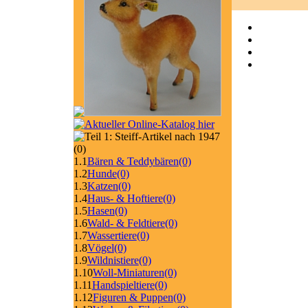
(0)
1.1
Bären & Teddybären
(0)
1.2
Hunde
(0)
1.3
Katzen
(0)
1.4
Haus- & Hoftiere
(0)
1.5
Hasen
(0)
1.6
Wald- & Feldtiere
(0)
1.7
Wassertiere
(0)
1.8
Vögel
(0)
1.9
Wildnistiere
(0)
1.10
Woll-Miniaturen
(0)
1.11
Handspieltiere
(0)
1.12
Figuren & Puppen
(0)