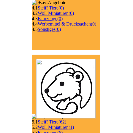
4.1
Steiff Tiere
(0)
4.2
Woll-Miniaturen
(0)
4.3
Fahrzeuge
(0)
4.4
Werbemittel & Drucksachen
(0)
4.5
Sonstiges
(0)
5.1
Steiff Tiere
(62)
5.2
Woll-Miniaturen
(1)
5.3
Fahrzeuge
(6)