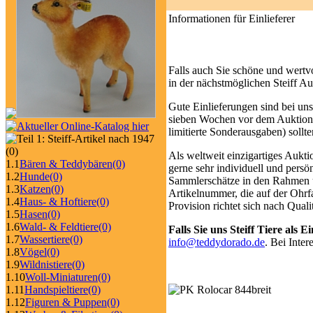
Informationen für Einlieferer
Falls auch Sie schöne und wertv
in der nächstmöglichen Steiff Au
Gute Einlieferungen sind bei uns
sieben Wochen vor dem Auktionst
limitierte Sonderausgaben) sollte
(0)
Als weltweit einzigartiges Aukti
1.1
Bären & Teddybären
(0)
gerne sehr individuell und persö
1.2
Hunde
(0)
Sammlerschätze in den Rahmen un
1.3
Katzen
(0)
Artikelnummer, die auf der Ohrfah
1.4
Haus- & Hoftiere
(0)
Provision richtet sich nach Quali
1.5
Hasen
(0)
1.6
Wald- & Feldtiere
(0)
Falls Sie uns Steiff Tiere als
1.7
Wassertiere
(0)
info@teddydorado.de
. Bei Inte
1.8
Vögel
(0)
1.9
Wildnistiere
(0)
1.10
Woll-Miniaturen
(0)
1.11
Handspieltiere
(0)
1.12
Figuren & Puppen
(0)