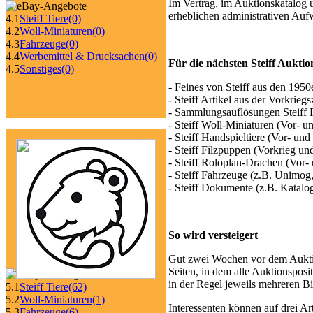
Im Vertrag, im Auktionskatalog 
erheblichen administrativen Auf
4.1
Steiff Tiere
(0)
4.2
Woll-Miniaturen
(0)
4.3
Fahrzeuge
(0)
4.4
Werbemittel & Drucksachen
(0)
Für die nächsten Steiff Auktio
4.5
Sonstiges
(0)
- Feines von Steiff aus den 1950
- Steiff Artikel aus der Vorkriegs
- Sammlungsauflösungen Steiff 
- Steiff Woll-Miniaturen (Vor- u
- Steiff Handspieltiere (Vor- un
- Steiff Filzpuppen (Vorkrieg un
- Steiff Roloplan-Drachen (Vor-
- Steiff Fahrzeuge (z.B. Unimog
- Steiff Dokumente (z.B. Katalog
So wird versteigert
Gut zwei Wochen vor dem Auktio
Seiten, in dem alle Auktionsposi
in der Regel jeweils mehreren Bi
5.1
Steiff Tiere
(62)
5.2
Woll-Miniaturen
(1)
Interessenten können auf drei Art
5.3
Fahrzeuge
(6)