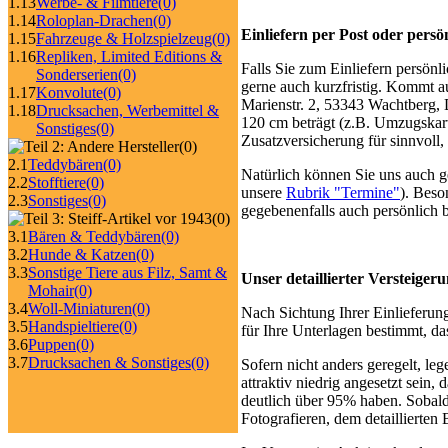
1.13
Werbe- & Filmtiere
(0)
1.14
Roloplan-Drachen
(0)
Einliefern per Post oder persö
1.15
Fahrzeuge & Holzspielzeug
(0)
1.16
Repliken, Limited Editions &
Falls Sie zum Einliefern persön
Sonderserien
(0)
gerne auch kurzfristig. Kommt a
1.17
Konvolute
(0)
Marienstr. 2, 53343 Wachtberg,
1.18
Drucksachen, Werbemittel &
120 cm beträgt (z.B. Umzugskarto
Sonstiges
(0)
Zusatzversicherung für sinnvoll
(0)
2.1
Teddybären
(0)
Natürlich können Sie uns auch g
2.2
Stofftiere
(0)
unsere
Rubrik "Termine"
). Beso
2.3
Sonstiges
(0)
gegebenenfalls auch persönlich 
(0)
3.1
Bären & Teddybären
(0)
3.2
Hunde & Katzen
(0)
3.3
Sonstige Tiere aus Filz, Samt &
Unser detaillierter Versteiger
Mohair
(0)
3.4
Woll-Miniaturen
(0)
Nach Sichtung Ihrer Einlieferung
3.5
Handspieltiere
(0)
für Ihre Unterlagen bestimmt, da
3.6
Puppen
(0)
3.7
Drucksachen & Sonstiges
(0)
Sofern nicht anders geregelt, le
attraktiv niedrig angesetzt sein,
deutlich über 95% haben. Sobald
Fotografieren, dem detaillierten