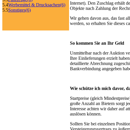
Internet). Den Zuschlag erhält d
5.4
Werbemittel & Drucksachen
(6)
Objekte nach Zahlung der Rech
5.5
Sonstiges
(6)
Wir gehen davon aus, das fast a
werden, so erhalten Sie dieses 
So kommen Sie an Ihr Geld
Unmittelbar nach der Auktion ve
Ihre Einlieferungen erzielt hab
detaillierte Abrechnung zugesch
Bankverbindung angegeben habe
Wie schütze ich mich davor, 
Startpreise (gleich Mindestpreis
große Anzahl an Bietern sorgt je
Interesse achten wir daher auf a
auslösen können.
Sollten Sie bei einzelnen Positio
Versteigerungsvertrags zu äußern