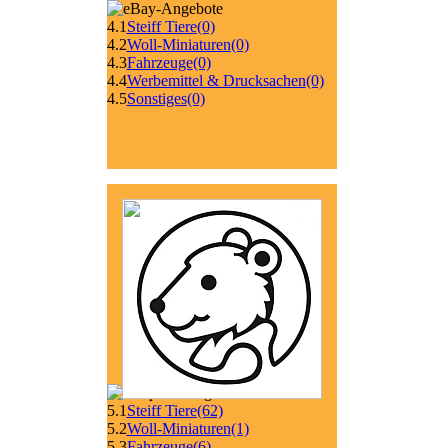
4.1
Steiff Tiere
(0)
4.2
Woll-Miniaturen
(0)
4.3
Fahrzeuge
(0)
4.4
Werbemittel & Drucksachen
(0)
4.5
Sonstiges
(0)
5.1
Steiff Tiere
(62)
5.2
Woll-Miniaturen
(1)
5.3
Fahrzeuge
(6)