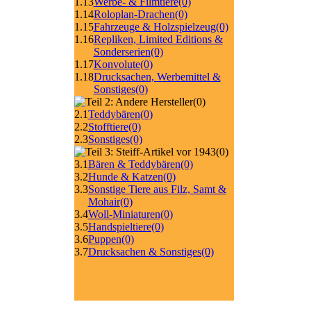
1.13
Werbe- & Filmtiere
(0)
1.14
Roloplan-Drachen
(0)
1.15
Fahrzeuge & Holzspielzeug
(0)
1.16
Repliken, Limited Editions &
Sonderserien
(0)
1.17
Konvolute
(0)
1.18
Drucksachen, Werbemittel &
Sonstiges
(0)
(0)
2.1
Teddybären
(0)
2.2
Stofftiere
(0)
2.3
Sonstiges
(0)
(0)
3.1
Bären & Teddybären
(0)
3.2
Hunde & Katzen
(0)
3.3
Sonstige Tiere aus Filz, Samt &
Mohair
(0)
3.4
Woll-Miniaturen
(0)
3.5
Handspieltiere
(0)
3.6
Puppen
(0)
3.7
Drucksachen & Sonstiges
(0)