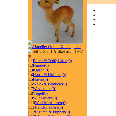
(0)
1.1
Bären & Teddybären
(0)
1.2
Hunde
(0)
1.3
Katzen
(0)
1.4
Haus- & Hoftiere
(0)
1.5
Hasen
(0)
1.6
Wald- & Feldtiere
(0)
1.7
Wassertiere
(0)
1.8
Vögel
(0)
1.9
Wildnistiere
(0)
1.10
Woll-Miniaturen
(0)
1.11
Handspieltiere
(0)
1.12
Figuren & Puppen
(0)