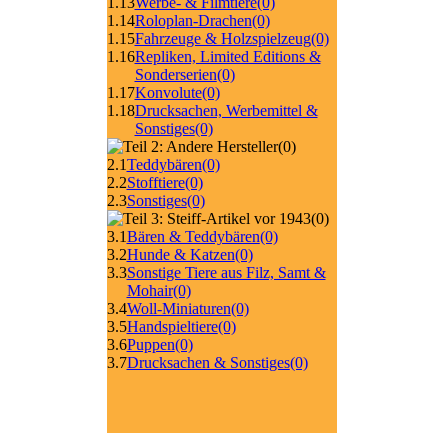
1.13
Werbe- & Filmtiere
(0)
1.14
Roloplan-Drachen
(0)
1.15
Fahrzeuge & Holzspielzeug
(0)
1.16
Repliken, Limited Editions &
Sonderserien
(0)
1.17
Konvolute
(0)
1.18
Drucksachen, Werbemittel &
Sonstiges
(0)
(0)
2.1
Teddybären
(0)
2.2
Stofftiere
(0)
2.3
Sonstiges
(0)
(0)
3.1
Bären & Teddybären
(0)
3.2
Hunde & Katzen
(0)
3.3
Sonstige Tiere aus Filz, Samt &
Mohair
(0)
3.4
Woll-Miniaturen
(0)
3.5
Handspieltiere
(0)
3.6
Puppen
(0)
3.7
Drucksachen & Sonstiges
(0)