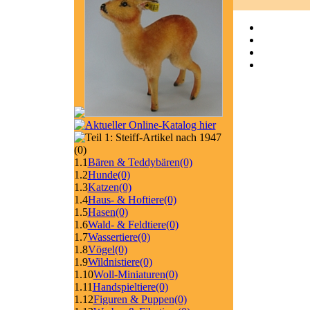
(0)
1.1
Bären & Teddybären
(0)
1.2
Hunde
(0)
1.3
Katzen
(0)
1.4
Haus- & Hoftiere
(0)
1.5
Hasen
(0)
1.6
Wald- & Feldtiere
(0)
1.7
Wassertiere
(0)
1.8
Vögel
(0)
1.9
Wildnistiere
(0)
1.10
Woll-Miniaturen
(0)
1.11
Handspieltiere
(0)
1.12
Figuren & Puppen
(0)