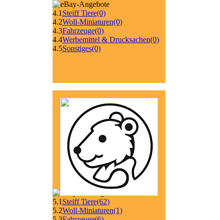
4.1
Steiff Tiere
(0)
4.2
Woll-Miniaturen
(0)
4.3
Fahrzeuge
(0)
4.4
Werbemittel & Drucksachen
(0)
4.5
Sonstiges
(0)
5.1
Steiff Tiere
(62)
5.2
Woll-Miniaturen
(1)
5.3
Fahrzeuge
(6)