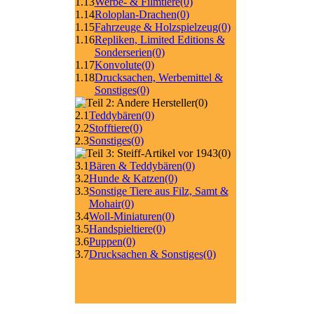
1.13
Werbe- & Filmtiere
(0)
1.14
Roloplan-Drachen
(0)
1.15
Fahrzeuge & Holzspielzeug
(0)
1.16
Repliken, Limited Editions &
Sonderserien
(0)
1.17
Konvolute
(0)
1.18
Drucksachen, Werbemittel &
Sonstiges
(0)
(0)
2.1
Teddybären
(0)
2.2
Stofftiere
(0)
2.3
Sonstiges
(0)
(0)
3.1
Bären & Teddybären
(0)
3.2
Hunde & Katzen
(0)
3.3
Sonstige Tiere aus Filz, Samt &
Mohair
(0)
3.4
Woll-Miniaturen
(0)
3.5
Handspieltiere
(0)
3.6
Puppen
(0)
3.7
Drucksachen & Sonstiges
(0)