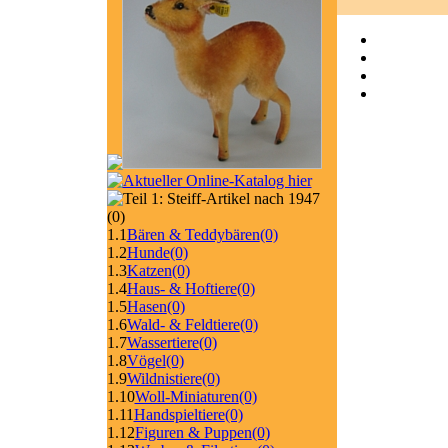
(0)
1.1
Bären & Teddybären
(0)
1.2
Hunde
(0)
1.3
Katzen
(0)
1.4
Haus- & Hoftiere
(0)
1.5
Hasen
(0)
1.6
Wald- & Feldtiere
(0)
1.7
Wassertiere
(0)
1.8
Vögel
(0)
1.9
Wildnistiere
(0)
1.10
Woll-Miniaturen
(0)
1.11
Handspieltiere
(0)
1.12
Figuren & Puppen
(0)