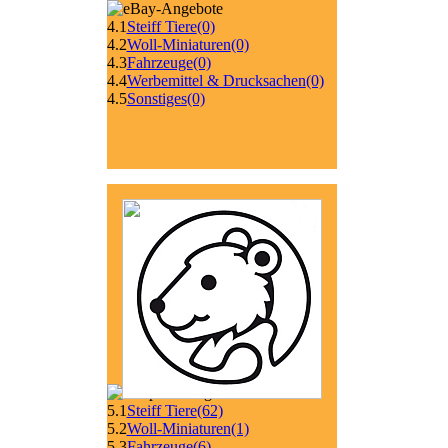
4.1
Steiff Tiere
(0)
4.2
Woll-Miniaturen
(0)
4.3
Fahrzeuge
(0)
4.4
Werbemittel & Drucksachen
(0)
4.5
Sonstiges
(0)
5.1
Steiff Tiere
(62)
5.2
Woll-Miniaturen
(1)
5.3
Fahrzeuge
(6)