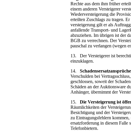
Rechte aus dem ihm früher erteilt
einem anderen Versteigerer ver­s
Wiederversteigerung die Provisi
erteilten Zuschlags zu tragen. E
versteigerung gilt er als Auftra
anfallende Transport- und Lager­
abzuziehen. Im übrigen ist der 
BGB zu verrechnen. Der Ver­stei
pauschal zu ver­langen (wegen e
13. Der Versteigerer ist berech
einzuklagen.
14.
Schadensersatzansprüche 
Verschulden bei Vertragsschluss,
ge­schlossen, soweit der Schaden
Schäden an der Auktionsware dur
Anhänger, über­nimmt der Verste
15.
Die Versteigerung ist öffe
Räumlichkeiten der Versteigerun
Besichtigung und der Ver­steiger
zu Eintragungs­fehlern kommen, so
ersatz­forderung in diesem Falle 
Telefon­bietern.