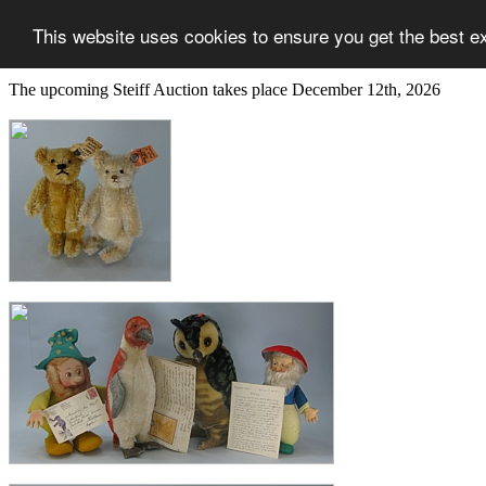
This website uses cookies to ensure you get the best e
The upcoming Steiff Auction takes place December 12th, 2026