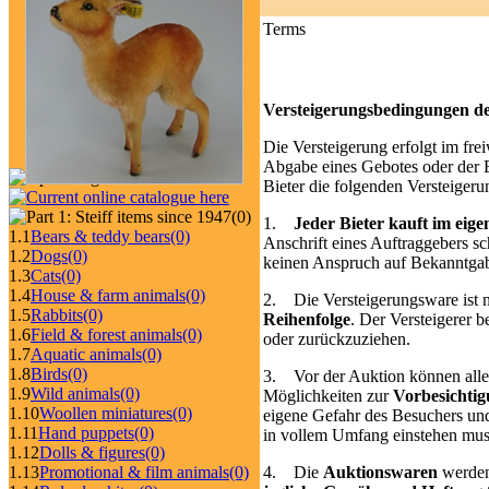
Terms
Versteigerungsbedingungen 
Die Versteigerung erfolgt im fr
Abgabe eines Gebotes oder der Er
Bieter die folgenden Versteigeru
(0)
1.
Jeder Bieter kauft im ei
1.1
Bears & teddy bears
(0)
Anschrift eines Auftraggebers sc
1.2
Dogs
(0)
keinen Anspruch auf Bekanntgab
1.3
Cats
(0)
1.4
House & farm animals
(0)
2. Die Versteigerungsware ist n
1.5
Rabbits
(0)
Reihenfolge
. Der Versteigerer b
1.6
Field & forest animals
(0)
oder zurück­zu­ziehen.
1.7
Aquatic animals
(0)
1.8
Birds
(0)
3. Vor der Auktion können alle
1.9
Wild animals
(0)
Möglichkeiten zur
Vorbesichti
1.10
Woollen miniatures
(0)
eigene Ge­fahr des Besuchers un
1.11
Hand puppets
(0)
in vollem Umfang einstehen mus
1.12
Dolls & figures
(0)
1.13
Promotional & film animals
(0)
4. Die
Auktionswaren
werde