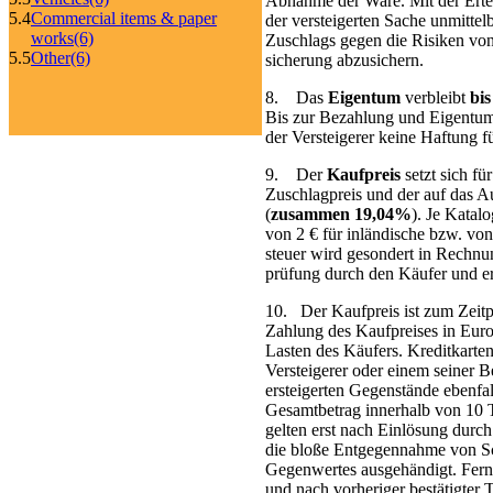
Abnahme der Ware. Mit der Ertei
5.4
Commercial items & paper
der ver­stei­gerten Sache unmitte
works
(6)
Zuschlags gegen die Risiken von 
5.5
Other
(6)
sicherung ab­zu­sichern.
8. Das
Eigentum
verbleibt
bis
Bis zur Bezahlung und Eigentum
der Ver­steigerer keine Haftung
9. Der
Kaufpreis
setzt sich fü
Zuschlagpreis und der auf das Au
(
zusammen 19,04%
). Je Kata
von 2 € für inländische bzw. von
steuer wird gesondert in Rechnu
prüfung durch den Käufer und erf
10. Der Kaufpreis ist zum Zeitpu
Zahlung des Kaufpreises in Eur
Lasten des Käufers. Kreditkarte
Ver­steigerer oder einem seiner B
ersteigerten Gegenstände ebenf
Gesamt­betrag innerhalb von 10 
gelten erst nach Einlösung durch
die bloße Entgegen­nahme von Sc
Gegenwertes ausgehändigt. Fern
und nach vor­heriger bestätigter