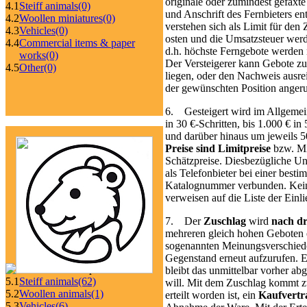
originale oder zumindest gefaxt
4.1
Steiff animals
(0)
und Anschrift des Fernbieters en
4.2
Woollen miniatures
(0)
verstehen sich als Limit für den 
4.3
Vehicles
(0)
osten und die Umsatz­steuer werde
4.4
Commercial items & paper
d.h. höchste Ferngebote werden 
works
(0)
Der Versteigerer kann Gebote z
4.5
Other
(0)
liegen, oder den Nachweis ausr
der ge­wünschten Position anger
6. Gesteigert wird im Allgemeine
in 30 €-Schritten, bis 1.000 € in
und darüber hinaus um jeweils 50
Preise sind Limitpreise
bzw. Min
Schätzpreise. Dies­be­züg­liche 
als Telefon­bieter bei einer bes
Katalognummer verbunden. Kein
verweisen auf die Liste der Einl
7. Der
Zuschlag
wird
nach d
mehreren gleich hohen Geboten en
sogenannten Meinungs­verschieden
Gegenstand erneut aufzurufen. 
bleibt das un­mittel­bar vorher a
5.1
Steiff animals
(62)
will. Mit dem Zuschlag kommt
5.2
Woollen animals
(1)
erteilt worden ist, ein
Kaufvertr
5.3
Vehicles
(6)