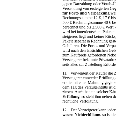
gegen Barzahlung oder Vorab-Üb
Versendung von ersteigerten Geg
für Porto und Verpackung
wer
Rechnungs­summe 12 €, 17 € bis 
500 € Rechnungssumme 40 € bere
berechnet und bis 2.500 € Wert 7
wird bei innerdeutschen Paketen 
steigerers liegt und keiner Rüc
Pakete separat in Rechnung gest
Gebühren. Die Porto- und Verpack
wird nach den tatsächlichen Geb
zum Kauf­preis geforderten Neben
Versteigerer bekannte Privat­adre
seits alles zur Zustellung Erforde
11. Verweigert der Käufer die
Versteigerer entweder Erfüllung
er die mit einer Mahnung gegebe
dem Tag des Verzug­eintritts ist
zinsen. Auch hat ein solcher Kä
Erfüllung
, so steht ihm neben 
recht­liche Verfolgung.
12. Der Versteigerer kann jeder
wegen Nichterfüllung
, so ist 