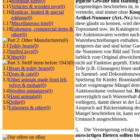
1.14
Roloplan kites
(0)
jegliche Gewähr und Haftung
1.15
Vehicles & wooden toys
(0)
Gegen­teiliges beschrieben ist, 
1.16
Replicas, limited & special
vermerkt, sind immer ohne
Kno
editions
(0)
Artikel-Nummer (Art.-Nr.)
bzw
1.17
Miscellaneous lots
(0)
diese glaubt zu kennen, wird d
1.18
Ephemera, commercial items &
Topzustand usw. im Katalogtext 
other
(0)
der Auktionswaren werden nach 
(0)
Warenbeschreibungen enthalten
2.1
Teddy bears
(0)
steigerers dar und sind keine Ga
2.2
Stuffed toys
(0)
die Nummern von Bild und Text 
2.3
Other
(0)
farblich vom Original abweichen.
(0)
nicht auf Funktion geprüft. Ele
3.1
Bears & teddy bears
(0)
Teile (z.B. Glas­augen) lösen u
3.2
Dogs & cats
(0)
zu Sammel- und Deko­rationszwec
3.3
Other animals made from felt,
Spiel­zeug für Kinder. Beanstandu
velvet & mohair
(0)
sofort vorgetragene Mängel dem E
3.4
Woollen miniatures
(0)
Auktions­räume verlassen hat.
Re
3.5
Hand animals
(0)
unverzüglich nach Waren­erhalt d
3.6
Dolls
(0)
vor­liegen), damit dieser in der 
3.7
Ephemera & other
(0)
Anspruch auf Rück­erstattung de
Mangel beschrieben ist, kann we
Umtausch ausgeschlossen.
5. Die Versteigerung erfolgt in
auswärtigen Bietern sollten bis