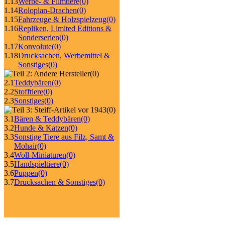
1.13
Werbe- & Filmtiere
(0)
1.14
Roloplan-Drachen
(0)
1.15
Fahrzeuge & Holzspielzeug
(0)
1.16
Repliken, Limited Editions &
Sonderserien
(0)
1.17
Konvolute
(0)
1.18
Drucksachen, Werbemittel &
Sonstiges
(0)
(0)
2.1
Teddybären
(0)
2.2
Stofftiere
(0)
2.3
Sonstiges
(0)
(0)
3.1
Bären & Teddybären
(0)
3.2
Hunde & Katzen
(0)
3.3
Sonstige Tiere aus Filz, Samt &
Mohair
(0)
3.4
Woll-Miniaturen
(0)
3.5
Handspieltiere
(0)
3.6
Puppen
(0)
3.7
Drucksachen & Sonstiges
(0)