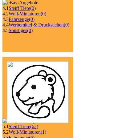
4.1
Steiff Tiere
(0)
4.2
Woll-Miniaturen
(0)
4.3
Fahrzeuge
(0)
4.4
Werbemittel & Drucksachen
(0)
4.5
Sonstiges
(0)
5.1
Steiff Tiere
(62)
5.2
Woll-Miniaturen
(1)
5.3
Fahrzeuge
(6)