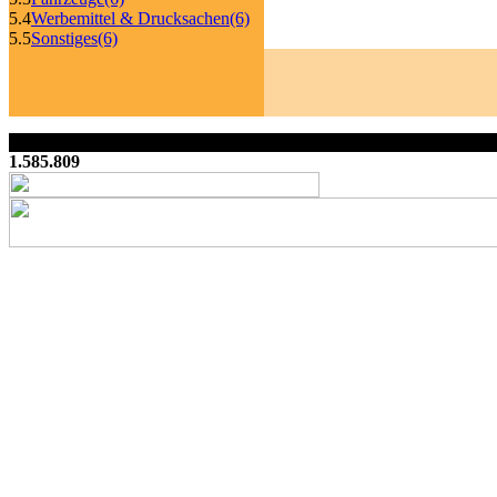
5.4
Werbemittel & Drucksachen
(6)
5.5
Sonstiges
(6)
1.585.809