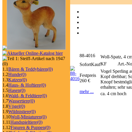
88-4016
Woll-Spatz, 4 c
KF
Art.-No
(0)
SofortKauf
1.1
Bären & Teddybären
(0)
Vogel Sperling a
1.2
Hunde
(0)
Festpreis
Kopf drehbar; Sc
1.3
Katzen
(0)
260 €
Knopf bestmöglic
1.4
Haus- & Hoftiere
(0)
erhalten; sehr s
1.5
Hasen
(0)
mehr ...
ca. 4 cm hoch
1.6
Wald- & Feldtiere
(0)
1.7
Wassertiere
(0)
1.8
Vögel
(0)
1.9
Wildnistiere
(0)
1.10
Woll-Miniaturen
(0)
1.11
Handspieltiere
(0)
1.12
Figuren & Puppen
(0)