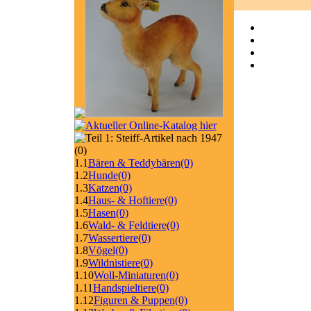
(0)
1.1
Bären & Teddybären
(0)
1.2
Hunde
(0)
1.3
Katzen
(0)
1.4
Haus- & Hoftiere
(0)
1.5
Hasen
(0)
1.6
Wald- & Feldtiere
(0)
1.7
Wassertiere
(0)
1.8
Vögel
(0)
1.9
Wildnistiere
(0)
1.10
Woll-Miniaturen
(0)
1.11
Handspieltiere
(0)
1.12
Figuren & Puppen
(0)