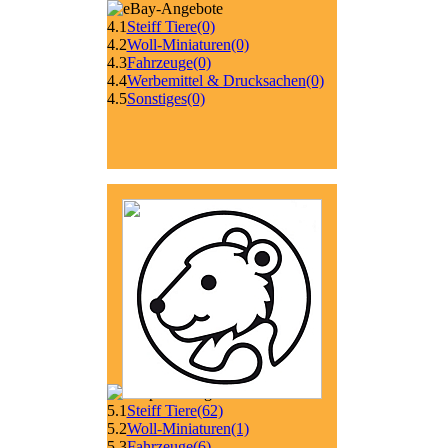
4.1
Steiff Tiere
(0)
4.2
Woll-Miniaturen
(0)
4.3
Fahrzeuge
(0)
4.4
Werbemittel & Drucksachen
(0)
4.5
Sonstiges
(0)
5.1
Steiff Tiere
(62)
5.2
Woll-Miniaturen
(1)
5.3
Fahrzeuge
(6)