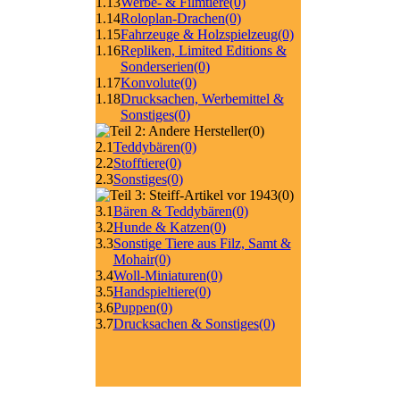
1.13
Werbe- & Filmtiere
(0)
1.14
Roloplan-Drachen
(0)
1.15
Fahrzeuge & Holzspielzeug
(0)
1.16
Repliken, Limited Editions &
Sonderserien
(0)
1.17
Konvolute
(0)
1.18
Drucksachen, Werbemittel &
Sonstiges
(0)
(0)
2.1
Teddybären
(0)
2.2
Stofftiere
(0)
2.3
Sonstiges
(0)
(0)
3.1
Bären & Teddybären
(0)
3.2
Hunde & Katzen
(0)
3.3
Sonstige Tiere aus Filz, Samt &
Mohair
(0)
3.4
Woll-Miniaturen
(0)
3.5
Handspieltiere
(0)
3.6
Puppen
(0)
3.7
Drucksachen & Sonstiges
(0)