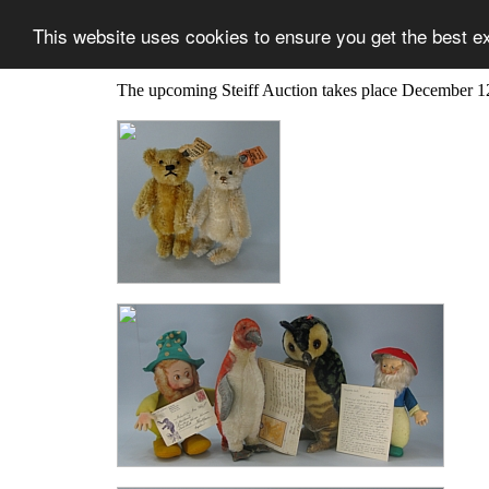
This website uses cookies to ensure you get the best e
The upcoming Steiff Auction takes place December 1