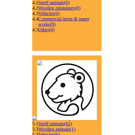
4.1
Steiff animals
(0)
4.2
Woollen miniatures
(0)
4.3
Vehicles
(0)
4.4
Commercial items & paper
works
(0)
4.5
Other
(0)
5.1
Steiff animals
(62)
5.2
Woollen animals
(1)
5.3
Vehicles
(6)