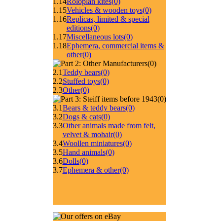
1.14
Roloplan kites
(0)
1.15
Vehicles & wooden toys
(0)
1.16
Replicas, limited & special
editions
(0)
1.17
Miscellaneous lots
(0)
1.18
Ephemera, commercial items &
other
(0)
(0)
2.1
Teddy bears
(0)
2.2
Stuffed toys
(0)
2.3
Other
(0)
(0)
3.1
Bears & teddy bears
(0)
3.2
Dogs & cats
(0)
3.3
Other animals made from felt,
velvet & mohair
(0)
3.4
Woollen miniatures
(0)
3.5
Hand animals
(0)
3.6
Dolls
(0)
3.7
Ephemera & other
(0)