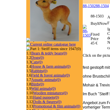
88-1502
88-1504
88-1503
A
F
BuyItNow
I
C
Fixed
d
Price
N
45 €
c
(0)
1.1
Bears & teddy bears
(0)
Click on the pictu
1.2
Dogs
(0)
1.3
Cats
(0)
1.4
House & farm animals
(0)
fest gestopft mi
1.5
Rabbits
(0)
1.6
Field & forest animals
(0)
ohne Brustschi
1.7
Aquatic animals
(0)
1.8
Birds
(0)
Mohair & Trevir
1.9
Wild animals
(0)
1.10
Woollen miniatures
(0)
Im Buch "Steiff
1.11
Hand puppets
(0)
1.12
Dolls & figures
(0)
Angebot zum Fe
1.13
Promotional & film animals
(0)
vorheriger Ter