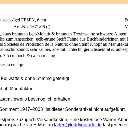
nsteck-Igel FFSPN, 6 cm
F
Art.-No. 1671/06 (!)
M
gel aus braunem Igel-Mohair & braunem Trevirasamt; schwarze Augen;
lip zum Anstecken; gelb-grüne Steiff Fahne aus Buchbinderleinen mit
es Societes de Protection de la Nature; ohne Steiff Knopf ab Manufaktur
aturschutzbund; sehr sauber, absolut lichtecht, geruchsneutral & unbe
a. 3,5 cm hoch & ca. 6 cm lang
res to enlarge
t Füllwatte & ohne Stimme gefertigt
ld ab Manufaktur
asamt jeweils bestmöglich erhalten
 Sortiment 1947–2003" ist dieser Sonderartikel nicht aufgeführt.
stpreis zuzüglich Versandkosten. Eine kostenlose Waren-Abho
minabsprache via E-Mail an
laden@teddydorado.de
fast jederzei