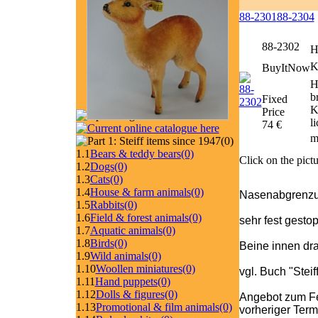
88-2301
88-2304
88-2302
H
K
BuyItNow
H
b
Fixed
K
Price
l
74 €
m
(0)
1.1
Bears & teddy bears
(0)
Click on the pictu
1.2
Dogs
(0)
1.3
Cats
(0)
1.4
House & farm animals
(0)
Nasenabgrenzun
1.5
Rabbits
(0)
1.6
Field & forest animals
(0)
sehr fest gesto
1.7
Aquatic animals
(0)
1.8
Birds
(0)
Beine innen dra
1.9
Wild animals
(0)
1.10
Woollen miniatures
(0)
vgl. Buch "Stei
1.11
Hand puppets
(0)
1.12
Dolls & figures
(0)
Angebot zum Fe
1.13
Promotional & film animals
(0)
vorheriger Ter