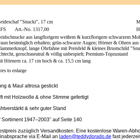
eideschaf "Snucki", 17 cm
M
FS
Art.-No. 1317,00
H
eidschnucke aus langflorigem weißem & kurzflorigem schwarzem Mohai
raun bestmöglich erhalten; grün-schwarze Augen; Hörner & Ohren aus Fi
lammerknopf, lange Ohrfahne mit Preisfeld & kleines Brustschild "Snuck
ichtecht, geruchsneutral & völlig unbespielt; Premium-Topzustand
it Hörnern ca. 17 cm hoch & ca. 15,5 cm lang
res to enlarge
g & Maul altrosa gestickt
pft mit Holzwolle & ohne Stimme gefertigt
htverstärkt & sehr guter Stand
ff Sortiment 1947–2003" auf Seite 140
stpreis zuzüglich Versandkosten. Eine kostenlose Waren-Abho
minabsprache via E-Mail an
laden@teddydorado.de
fast jederzei