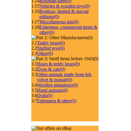
1.14
Roloplan kites
(0)
1.15
Vehicles & wooden toys
(0)
1.16
Replicas, limited & special
editions
(0)
1.17
Miscellaneous lots
(0)
1.18
Ephemera, commercial items &
other
(0)
(0)
2.1
Teddy bears
(0)
2.2
Stuffed toys
(0)
2.3
Other
(0)
(0)
3.1
Bears & teddy bears
(0)
3.2
Dogs & cats
(0)
3.3
Other animals made from felt,
velvet & mohair
(0)
3.4
Woollen miniatures
(0)
3.5
Hand animals
(0)
3.6
Dolls
(0)
3.7
Ephemera & other
(0)