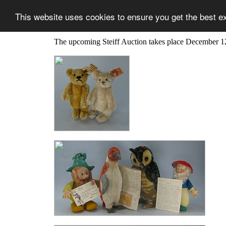
This website uses cookies to ensure you get the best e
The upcoming Steiff Auction takes place December 1