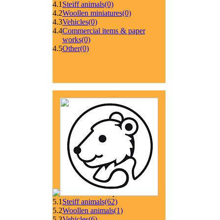
4.1
Steiff animals
(0)
4.2
Woollen miniatures
(0)
4.3
Vehicles
(0)
4.4
Commercial items & paper
works
(0)
4.5
Other
(0)
5.1
Steiff animals
(62)
5.2
Woollen animals
(1)
5.3
Vehicles
(6)