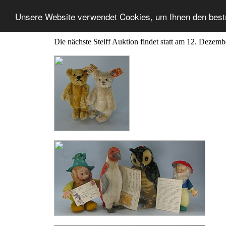
Unsere Website verwendet Cookies, um Ihnen den best
Die nächste Steiff Auktion findet statt am 12. Dezem