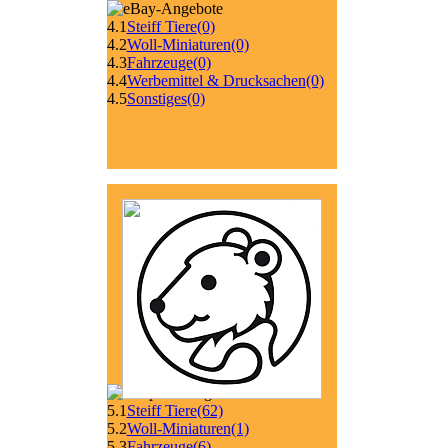
4.1
Steiff Tiere
(0)
4.2
Woll-Miniaturen
(0)
4.3
Fahrzeuge
(0)
4.4
Werbemittel & Drucksachen
(0)
4.5
Sonstiges
(0)
5.1
Steiff Tiere
(62)
5.2
Woll-Miniaturen
(1)
5.3
Fahrzeuge
(6)