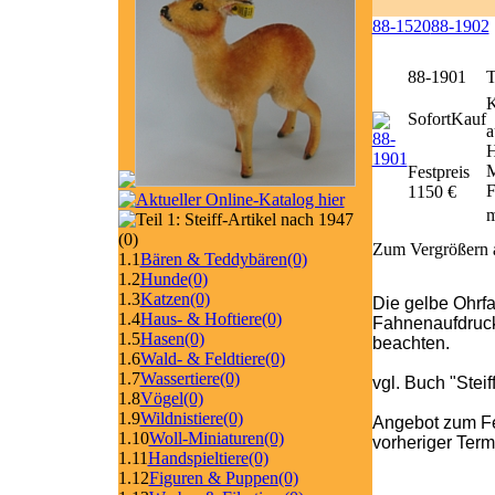
88-1520
88-1902
88-1901
T
SofortKauf
a
H
M
Festpreis
F
1150 €
m
(0)
Zum Vergrößern a
1.1
Bären & Teddybären
(0)
1.2
Hunde
(0)
1.3
Katzen
(0)
Die gelbe Ohrfa
1.4
Haus- & Hoftiere
(0)
Fahnenaufdruck l
1.5
Hasen
(0)
beachten.
1.6
Wald- & Feldtiere
(0)
1.7
Wassertiere
(0)
vgl. Buch "Stei
1.8
Vögel
(0)
1.9
Wildnistiere
(0)
Angebot zum Fe
1.10
Woll-Miniaturen
(0)
vorheriger Ter
1.11
Handspieltiere
(0)
1.12
Figuren & Puppen
(0)