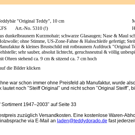
eddybär "Original Teddy", 10 cm
M
KFS
Art.-No. 5310 (!)
H
us dunkelbraunem Kurzmohair; schwarze Glasaugen; Nase & Maul schwarz
olzwolle; ohne Stimme, US-Zone-Fahne & Halsschleife gefertigt; Stei
anufaktur & kleines Brustschild mit rotbraunem Aufdruck "Original Te
ehlstelle; sehr sauber, absolut lichtecht, geruchsneutral & völlig unbe
it Ohren stehend ca. 9 cm & sitzend ca. 7 cm hoch
uf die Bilder klicken
hne war schon immer ohne Preisfeld ab Manufaktur, wurde also 
autet noch "Steiff Original" und nicht schon "Original Steiff", 
ff Sortiment 1947–2003" auf Seite 33
stpreis zuzüglich Versandkosten. Eine kostenlose Waren-Abho
minabsprache via E-Mail an
laden@teddydorado.de
fast jederzei