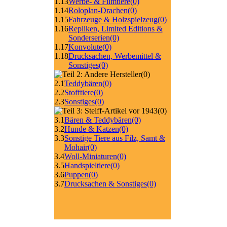
1.13
Werbe- & Filmtiere
(0)
1.14
Roloplan-Drachen
(0)
1.15
Fahrzeuge & Holzspielzeug
(0)
1.16
Repliken, Limited Editions &
Sonderserien
(0)
1.17
Konvolute
(0)
1.18
Drucksachen, Werbemittel &
Sonstiges
(0)
(0)
2.1
Teddybären
(0)
2.2
Stofftiere
(0)
2.3
Sonstiges
(0)
(0)
3.1
Bären & Teddybären
(0)
3.2
Hunde & Katzen
(0)
3.3
Sonstige Tiere aus Filz, Samt &
Mohair
(0)
3.4
Woll-Miniaturen
(0)
3.5
Handspieltiere
(0)
3.6
Puppen
(0)
3.7
Drucksachen & Sonstiges
(0)