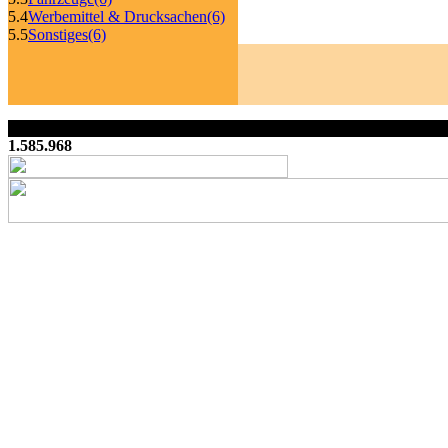
5.4
Werbemittel & Drucksachen
(6)
5.5
Sonstiges
(6)
1.585.968