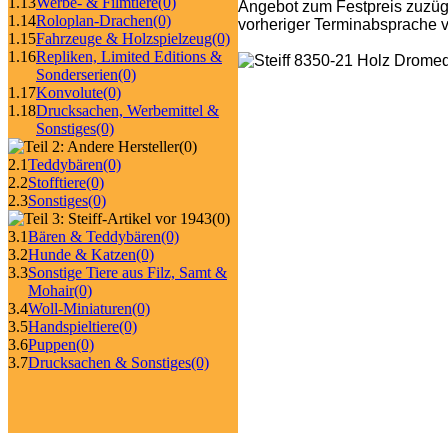
1.13
Werbe- & Filmtiere
(0)
Angebot zum Festpreis zuzüg
1.14
Roloplan-Drachen
(0)
vorheriger Terminabsprache v
1.15
Fahrzeuge & Holzspielzeug
(0)
1.16
Repliken, Limited Editions &
Sonderserien
(0)
1.17
Konvolute
(0)
1.18
Drucksachen, Werbemittel &
Sonstiges
(0)
(0)
2.1
Teddybären
(0)
2.2
Stofftiere
(0)
2.3
Sonstiges
(0)
(0)
3.1
Bären & Teddybären
(0)
3.2
Hunde & Katzen
(0)
3.3
Sonstige Tiere aus Filz, Samt &
Mohair
(0)
3.4
Woll-Miniaturen
(0)
3.5
Handspieltiere
(0)
3.6
Puppen
(0)
3.7
Drucksachen & Sonstiges
(0)