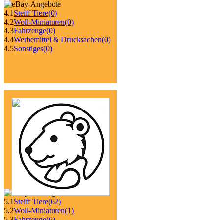
4.1
Steiff Tiere
(0)
4.2
Woll-Miniaturen
(0)
4.3
Fahrzeuge
(0)
4.4
Werbemittel & Drucksachen
(0)
4.5
Sonstiges
(0)
5.1
Steiff Tiere
(62)
5.2
Woll-Miniaturen
(1)
5.3
Fahrzeuge
(6)