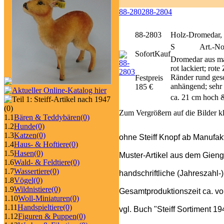
88-2802
88-2804
88-2803
Holz-Dromedar,
S
Art.-N
SofortKauf
Dromedar aus ma
rot lackiert; rot
Ränder rund ges
Festpreis
anhängend; sehr 
185 €
ca. 21 cm hoch 
(0)
Zum Vergrößern auf die Bilder k
1.1
Bären & Teddybären
(0)
1.2
Hunde
(0)
1.3
Katzen
(0)
ohne Steiff Knopf ab Manufak
1.4
Haus- & Hoftiere
(0)
1.5
Hasen
(0)
Muster-Artikel aus dem Gieng
1.6
Wald- & Feldtiere
(0)
1.7
Wassertiere
(0)
handschriftliche (Jahreszahl-
1.8
Vögel
(0)
1.9
Wildnistiere
(0)
Gesamtproduktionszeit ca. v
1.10
Woll-Miniaturen
(0)
1.11
Handspieltiere
(0)
vgl. Buch "Steiff Sortiment 1
1.12
Figuren & Puppen
(0)