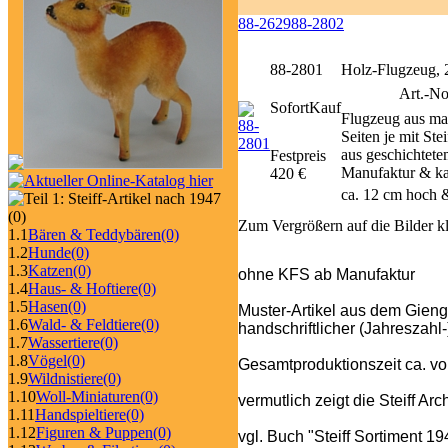
88-2629
88-2802
88-2801
Holz-Flugzeug, 
Art.-No
SofortKauf
Flugzeug aus ma
Seiten je mit St
aus geschichtete
Festpreis
Manufaktur & kau
420 €
ca. 12 cm hoch &
(0)
Zum Vergrößern auf die Bilder k
1.1
Bären & Teddybären
(0)
1.2
Hunde
(0)
1.3
Katzen
(0)
ohne KFS ab Manufaktur
1.4
Haus- & Hoftiere
(0)
1.5
Hasen
(0)
Muster-Artikel aus dem Gienge
1.6
Wald- & Feldtiere
(0)
handschriftlicher (Jahreszahl
1.7
Wassertiere
(0)
1.8
Vögel
(0)
Gesamtproduktionszeit ca. vo
1.9
Wildnistiere
(0)
1.10
Woll-Miniaturen
(0)
vermutlich zeigt die Steiff Ar
1.11
Handspieltiere
(0)
1.12
Figuren & Puppen
(0)
vgl. Buch "Steiff Sortiment 1