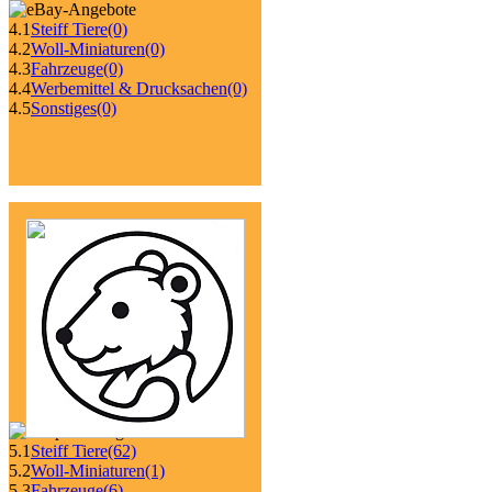
4.1
Steiff Tiere
(0)
4.2
Woll-Miniaturen
(0)
4.3
Fahrzeuge
(0)
4.4
Werbemittel & Drucksachen
(0)
4.5
Sonstiges
(0)
5.1
Steiff Tiere
(62)
5.2
Woll-Miniaturen
(1)
5.3
Fahrzeuge
(6)