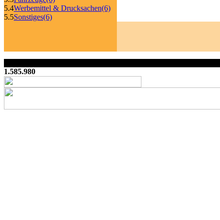
5.4
Werbemittel & Drucksachen
(6)
5.5
Sonstiges
(6)
1.585.980