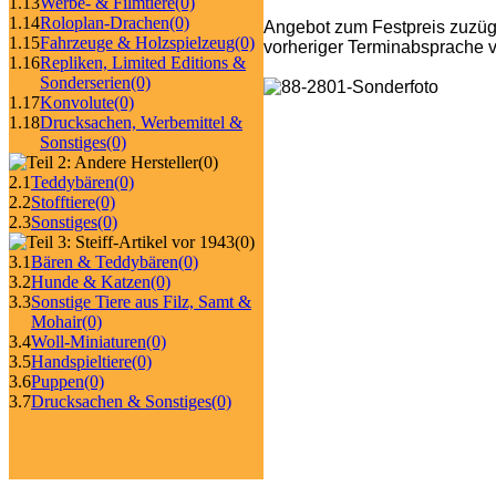
1.13
Werbe- & Filmtiere
(0)
1.14
Roloplan-Drachen
(0)
Angebot zum Festpreis zuzüg
1.15
Fahrzeuge & Holzspielzeug
(0)
vorheriger Terminabsprache v
1.16
Repliken, Limited Editions &
Sonderserien
(0)
1.17
Konvolute
(0)
1.18
Drucksachen, Werbemittel &
Sonstiges
(0)
(0)
2.1
Teddybären
(0)
2.2
Stofftiere
(0)
2.3
Sonstiges
(0)
(0)
3.1
Bären & Teddybären
(0)
3.2
Hunde & Katzen
(0)
3.3
Sonstige Tiere aus Filz, Samt &
Mohair
(0)
3.4
Woll-Miniaturen
(0)
3.5
Handspieltiere
(0)
3.6
Puppen
(0)
3.7
Drucksachen & Sonstiges
(0)