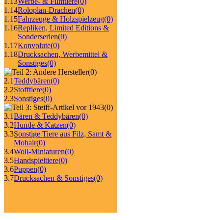
1.13
Werbe- & Filmtiere
(0)
1.14
Roloplan-Drachen
(0)
1.15
Fahrzeuge & Holzspielzeug
(0)
1.16
Repliken, Limited Editions &
Sonderserien
(0)
1.17
Konvolute
(0)
1.18
Drucksachen, Werbemittel &
Sonstiges
(0)
(0)
2.1
Teddybären
(0)
2.2
Stofftiere
(0)
2.3
Sonstiges
(0)
(0)
3.1
Bären & Teddybären
(0)
3.2
Hunde & Katzen
(0)
3.3
Sonstige Tiere aus Filz, Samt &
Mohair
(0)
3.4
Woll-Miniaturen
(0)
3.5
Handspieltiere
(0)
3.6
Puppen
(0)
3.7
Drucksachen & Sonstiges
(0)