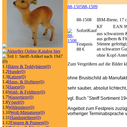
88-1505
88-1509
88-1508
IBM-Biene, 17 
KF
EAN 99
SofortKauf
aus schwarzem &
aus gelbem & Flü
Stimme gefertigt
Festpreis
an schwarzer Gu
88 €
ohne Kopf-Anten
(0)
Zum Vergrößern auf die Bilder k
1.1
Bären & Teddybären
(0)
1.2
Hunde
(0)
1.3
Katzen
(0)
ohne Brustschild ab Manufakt
1.4
Haus- & Hoftiere
(0)
1.5
Hasen
(0)
sehr sauber, absolut lichtecht
1.6
Wald- & Feldtiere
(0)
1.7
Wassertiere
(0)
vgl. Buch "Steiff Sortiment 1
1.8
Vögel
(0)
1.9
Wildnistiere
(0)
Angebot zum Festpreis zuzüg
1.10
Woll-Miniaturen
(0)
vorheriger Terminabsprache v
1.11
Handspieltiere
(0)
1.12
Figuren & Puppen
(0)