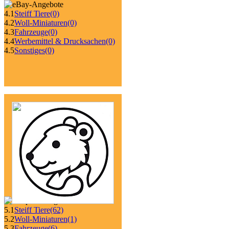
4.1
Steiff Tiere
(0)
4.2
Woll-Miniaturen
(0)
4.3
Fahrzeuge
(0)
4.4
Werbemittel & Drucksachen
(0)
4.5
Sonstiges
(0)
5.1
Steiff Tiere
(62)
5.2
Woll-Miniaturen
(1)
5.3
Fahrzeuge
(6)