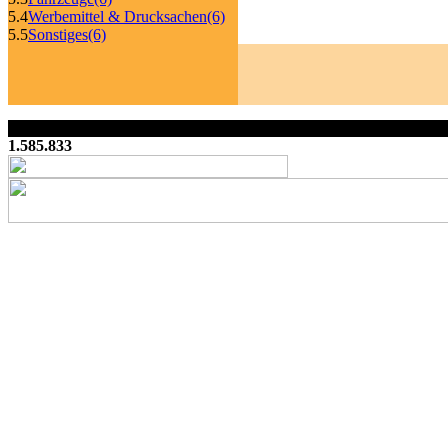
5.4
Werbemittel & Drucksachen
(6)
5.5
Sonstiges
(6)
1.585.833