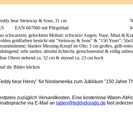
eddy bear Steinway & Sons, 31 cm
N
KS
EAN 667060 mit Pflegeblatt
b
us schwarzem, gelocktem Mohair; schwarze Augen; Nase, Maul & Kralle
ohlen goldfarben bestickt mit "Steinway & Sons" & "150 Years"; 5fach g
rummstimme; blanker Messing-Knopf im Ohr; 3 cm großes, gelb-rotes St
nhängend; sehr sauber, absolut lichtecht, geruchsneutral & völlig unb
hne Ohren stehend ca. 32 cm & sitzend ca. 23 cm hoch
uf die Bilder klicken
"Teddy bear Henry" für Nordamerika zum Jubiläum "150 Jahre 
stpreis zuzüglich Versandkosten. Eine kostenlose Waren-Abho
minabsprache via E-Mail an
laden@teddydorado.de
fast jederzei