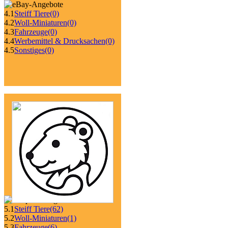
4.1
Steiff Tiere
(0)
4.2
Woll-Miniaturen
(0)
4.3
Fahrzeuge
(0)
4.4
Werbemittel & Drucksachen
(0)
4.5
Sonstiges
(0)
5.1
Steiff Tiere
(62)
5.2
Woll-Miniaturen
(1)
5.3
Fahrzeuge
(6)