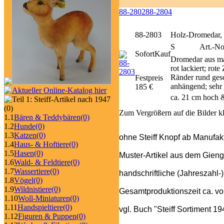
88-2802
88-2804
88-2803
Holz-Dromedar,
S
Art.-N
SofortKauf
Dromedar aus ma
rot lackiert; rot
Ränder rund ges
Festpreis
anhängend; sehr 
185 €
ca. 21 cm hoch 
(0)
Zum Vergrößern auf die Bilder k
1.1
Bären & Teddybären
(0)
1.2
Hunde
(0)
1.3
Katzen
(0)
ohne Steiff Knopf ab Manufak
1.4
Haus- & Hoftiere
(0)
1.5
Hasen
(0)
Muster-Artikel aus dem Gieng
1.6
Wald- & Feldtiere
(0)
1.7
Wassertiere
(0)
handschriftliche (Jahreszahl-
1.8
Vögel
(0)
1.9
Wildnistiere
(0)
Gesamtproduktionszeit ca. v
1.10
Woll-Miniaturen
(0)
1.11
Handspieltiere
(0)
vgl. Buch "Steiff Sortiment 1
1.12
Figuren & Puppen
(0)