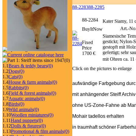
88-2283
88-2285
88-2284
Kater Siamy, 11
Art.-No
BuyItNow
Siamesische Tem
gestickt; Nylon-S
Fixed
gestopft mit Holz
Price
gefertigt; sehr s
1700 €
mit Ohren ca. 11
(0)
1.1
Bears & teddy bears
(0)
Click on the pictures to enlarge
1.2
Dogs
(0)
1.3
Cats
(0)
1.4
House & farm animals
(0)
aufwändige Farbgebung durch
1.5
Rabbits
(0)
1.6
Field & forest animals
(0)
mit anhängender Steiff Archi
1.7
Aquatic animals
(0)
1.8
Birds
(0)
ohne US-Zone-Fahne ab Man
1.9
Wild animals
(0)
1.10
Woollen miniatures
(0)
Mohair tadellos erhalten
1.11
Hand puppets
(0)
1.12
Dolls & figures
(0)
in traumhaft schöner Farberh
1.13
Promotional & film animals
(0)