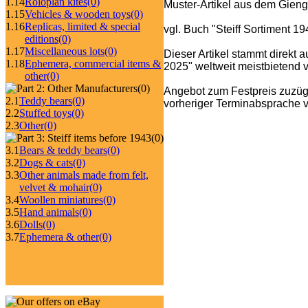
1.14
Roloplan kites
(0)
Muster-Artikel aus dem Gieng
1.15
Vehicles & wooden toys
(0)
1.16
Replicas, limited & special
vgl. Buch "Steiff Sortiment 1
editions
(0)
1.17
Miscellaneous lots
(0)
Dieser Artikel stammt direkt 
1.18
Ephemera, commercial items &
2025" weltweit meistbietend ve
other
(0)
(0)
Angebot zum Festpreis zuzüg
2.1
Teddy bears
(0)
vorheriger Terminabsprache v
2.2
Stuffed toys
(0)
2.3
Other
(0)
(0)
3.1
Bears & teddy bears
(0)
3.2
Dogs & cats
(0)
3.3
Other animals made from felt,
velvet & mohair
(0)
3.4
Woollen miniatures
(0)
3.5
Hand animals
(0)
3.6
Dolls
(0)
3.7
Ephemera & other
(0)