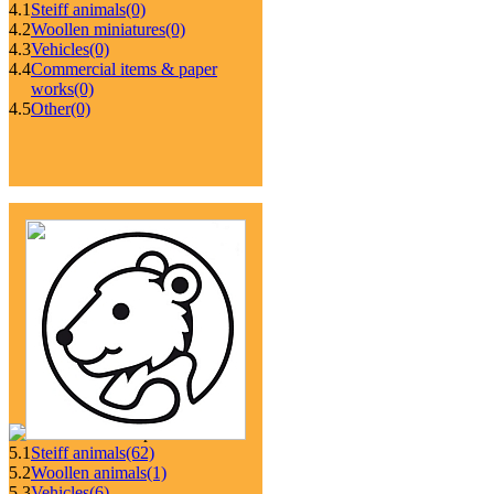
4.1
Steiff animals
(0)
4.2
Woollen miniatures
(0)
4.3
Vehicles
(0)
4.4
Commercial items & paper
works
(0)
4.5
Other
(0)
5.1
Steiff animals
(62)
5.2
Woollen animals
(1)
5.3
Vehicles
(6)