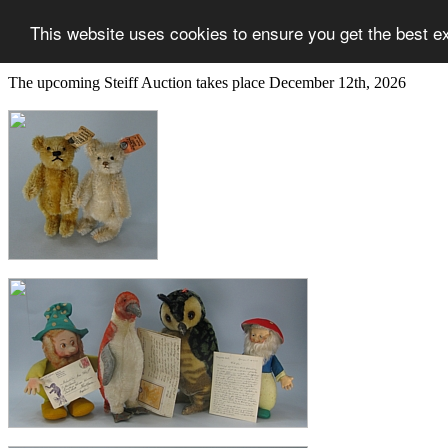
This website uses cookies to ensure you get the best e
The upcoming Steiff Auction takes place December 12th, 2026