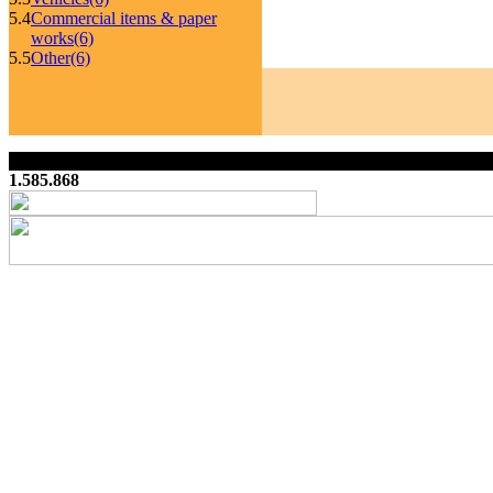
5.4
Commercial items & paper
works
(6)
5.5
Other
(6)
1.585.868