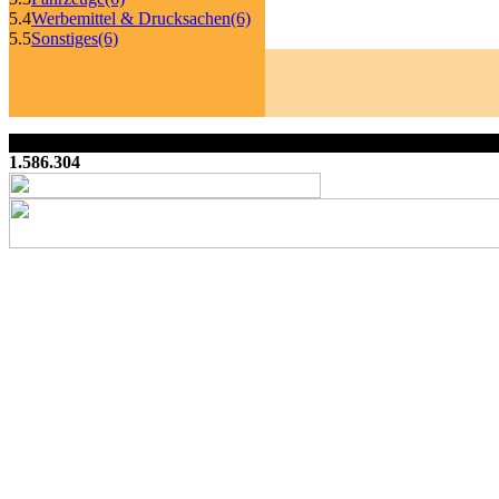
5.4
Werbemittel & Drucksachen
(6)
5.5
Sonstiges
(6)
1.586.304