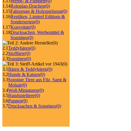
1.13
Werbe- & Filmtiere
(0)
1.14
Roloplan-Drachen
(0)
1.15
Fahrzeuge & Holzspielzeug
(0)
1.16
Repliken, Limited Editions &
Sonderserien
(0)
1.17
Konvolute
(0)
1.18
Drucksachen, Werbemittel &
Sonstiges
(0)
(0)
2.1
Teddybären
(0)
2.2
Stofftiere
(0)
2.3
Sonstiges
(0)
(0)
3.1
Bären & Teddybären
(0)
3.2
Hunde & Katzen
(0)
3.3
Sonstige Tiere aus Filz, Samt &
Mohair
(0)
3.4
Woll-Miniaturen
(0)
3.5
Handspieltiere
(0)
3.6
Puppen
(0)
3.7
Drucksachen & Sonstiges
(0)