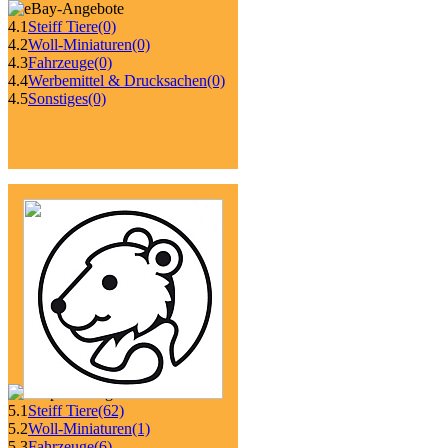
4.1
Steiff Tiere
(0)
4.2
Woll-Miniaturen
(0)
4.3
Fahrzeuge
(0)
4.4
Werbemittel & Drucksachen
(0)
4.5
Sonstiges
(0)
5.1
Steiff Tiere
(62)
5.2
Woll-Miniaturen
(1)
5.3
Fahrzeuge
(6)