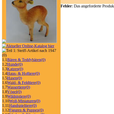
Fehler
: Das angeforderte Produk
(0)
1.1
Bären & Teddybären
(0)
1.2
Hunde
(0)
1.3
Katzen
(0)
1.4
Haus- & Hoftiere
(0)
1.5
Hasen
(0)
1.6
Wald- & Feldtiere
(0)
1.7
Wassertiere
(0)
1.8
Vögel
(0)
1.9
Wildnistiere
(0)
1.10
Woll-Miniaturen
(0)
1.11
Handspieltiere
(0)
1.12
Figuren & Puppen
(0)