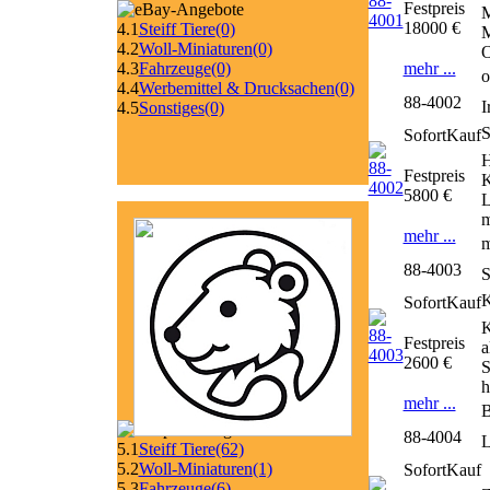
Festpreis
M
18000 €
4.1
Steiff Tiere
(0)
M
4.2
Woll-Miniaturen
(0)
O
mehr ...
4.3
Fahrzeuge
(0)
o
4.4
Werbemittel & Drucksachen
(0)
88-4002
I
4.5
Sonstiges
(0)
SofortKauf
H
Festpreis
K
5800 €
L
m
mehr ...
m
88-4003
S
SofortKauf
K
Festpreis
a
2600 €
S
h
mehr ...
B
88-4004
L
5.1
Steiff Tiere
(62)
5.2
Woll-Miniaturen
(1)
SofortKauf
5.3
Fahrzeuge
(6)