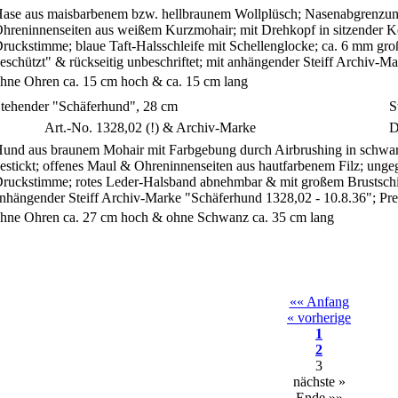
ase aus maisbarbenem bzw. hellbraunem Wollplüsch; Nasenabgrenzung
hreninnenseiten aus weißem Kurzmohair; mit Drehkopf in sitzender Kör
ruckstimme; blaue Taft-Halsschleife mit Schellenglocke; ca. 6 mm gro
eschützt" & rückseitig unbeschriftet; mit anhängender Steiff Archiv-
hne Ohren ca. 15 cm hoch & ca. 15 cm lang
tehender "Schäferhund", 28 cm
S
S
Art.-No. 1328,02 (!) & Archiv-Marke
D
und aus braunem Mohair mit Farbgebung durch Airbrushing in schwar
estickt; offenes Maul & Ohreninnenseiten aus hautfarbenem Filz; ungegl
ruckstimme; rotes Leder-Halsband abnehmbar & mit großem Brustschil
nhängender Steiff Archiv-Marke "Schäferhund 1328,02 - 10.8.36"; P
hne Ohren ca. 27 cm hoch & ohne Schwanz ca. 35 cm lang
«« Anfang
« vorherige
1
2
3
nächste »
Ende »»