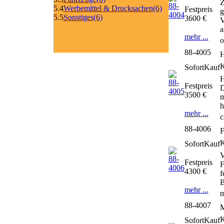
Z
5.4
Werbemittel & Drucksachen
(6)
Festpreis
g
5.5
Sonstiges
(6)
3600 €
V
a
mehr ...
o
88-4005
H
SofortKauf
H
Festpreis
D
3500 €
m
h
mehr ...
c
88-4006
F
SofortKauf
V
Festpreis
F
4300 €
f
B
mehr ...
m
88-4007
M
SofortKauf