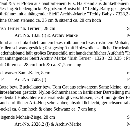
aul & vier Pfoten aus hautfarbenem Filz; Halsband aus dunkelblauem 
essing-Schellenglocke & großem Brustschild "Teddy-Baby ges. gesch.
hrfahne; mit anhängender Steiff Archiv-Marke "Teddy Baby - 7328,2
hne Ohren stehend ca. 35 cm & sitzend ca. 28 cm hoch
rish Terrier "Ir. Terrier", 28 cm
S
S
Art.-No. 1328 (!) & Archiv-Marke
M
und aus schokoladebraunem bzw. rotbraunem bzw. rostrotem Mohair;
rallen schwarz gestickt; fest gestopft mit Holzwolle; seitliche Drucks
ederhalsband hält großes Brustschild mit handschriftlicher Aufchrift "I
it anhängender Steiff Archiv-Marke "Irish Terrier - 1328 - 23.8.35";
it Ohren ca. 28 cm hoch & ca. 31,5 cm lang
chwarzer Samt-Kater, 8 cm
r
KF
Art.-No. 7408 (!)
F
atze bzw. Buckelkater bzw. Tom Cat aus schwarzem Samt; kleine, g
ltroséfarben gestickt; Nylon-Schnurrhaare; in karikierter Darstellung 
eidentaft-Halsschleife materialbedingt verschlissen; ca. 4 mm großer F
andschriftlicher Art.-No.; sehr sauber, absolut lichtecht, geruchsneutr
uckel ca. 8 cm hoch & ohne Schwanz ca. 7 cm lang
iegende Mohair-Ziege, 28 cm
S
Art.-No. 2328,2 (!) & Archiv-Marke
M