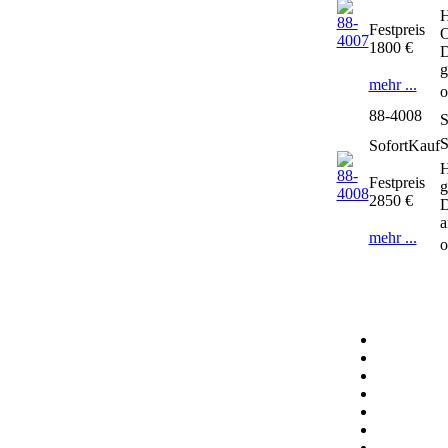
H
Festpreis
O
1800 €
D
g
mehr ...
o
88-4008
S
SofortKauf
H
Festpreis
g
2850 €
D
a
mehr ...
o