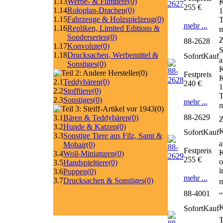
1.13
Werbe- & Filmtiere
(0)
K
255 €
1.14
Roloplan-Drachen
(0)
1
1.15
Fahrzeuge & Holzspielzeug
(0)
T
mehr ...
1.16
Repliken, Limited Editions &
m
Sonderserien
(0)
Z
88-2628
1.17
Konvolute
(0)
1.18
Drucksachen, Werbemittel &
SofortKauf
a
Sonstiges
(0)
K
(0)
Festpreis
K
2.1
Teddybären
(0)
240 €
1
2.2
Stofftiere
(0)
T
2.3
Sonstiges
(0)
mehr ...
m
(0)
88-2629
3.1
Bären & Teddybären
(0)
Z
3.2
Hunde & Katzen
(0)
SofortKauf
3.3
Sonstige Tiere aus Filz, Samt &
a
Mohair
(0)
Festpreis
K
3.4
Woll-Miniaturen
(0)
255 €
o
3.5
Handspieltiere
(0)
i
3.6
Puppen
(0)
mehr ...
3.7
Drucksachen & Sonstiges
(0)
m
88-4001
"
SofortKauf
T