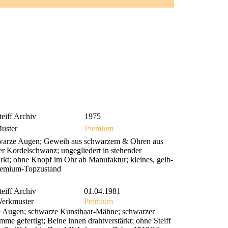
teiff Archiv
1975
uster
Premium
chwarze Augen; Geweih aus schwarzem & Ohren aus
r Kordelschwanz; ungegliedert in stehender
ärkt; ohne Knopf im Ohr ab Manufaktur; kleines, gelb-
 Premium-Topzustand
teiff Archiv
01.04.1981
erkmuster
Premium
e Augen; schwarze Kunsthaar-Mähne; schwarzer
mme gefertigt; Beine innen drahtverstärkt; ohne Steiff