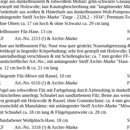
iege aus dunkelbraunem & rohweißem Mohair; grün-schwarze Glasaug
estopft mit Holzwolle; laut Katalogbeschreibung mit "langtönender Mä
orderhufe aus weißen & Hinterhufe aus dunkelbraunen Woll-Pompons; g
nhängender Steiff Archiv-Marke "Ziege - 2328,2 - 1934"; Premium-To
hne Ohren ca. 17 cm hoch & ohne Schwanz ca. 29 cm lang
ellbrauner Filz-Hase, 13 cm
S
KF
Art.-No. 2113 (!) & Archiv-Marke
r
ase aus hellbraunem Filz; Nase rosa quer gestickt; Nasenabgrenzung &
rehkopf in liegender Körperhaltung; sehr fest gestopft mit Holzwolle; 
aterialbedingt verschlissen & mit Schellenglocke; ca. 7 mm großer FF-
andschriftlicher Art.-No.; mit anhängender Steiff Archiv-Marke "Hase
a. 12 cm hoch & ca. 21 cm lang
liegende Filz-Möwe mit Rassel, 10 cm
S
K
Art.-No. 6110 (!) & Archiv-Marke
F
ogel aus rohweißem Filz mit Farbgebung durch Airbrushing in dunkel
ilzscheiben unterlegt; Schnabel aus sandfarbenem Filz; Beine aus weinr
est gestopft mit Holzwolle & Rassel; ohne Gummischnur; ca. 4 mm gr
rustschild ab Manufaktur; mit anhängender Steiff Archiv-Marke "Mö
it Schnabel ca. 18 cm lang & Flügelspannweite ca. 28 cm
aisfarbener Wollplüsch-Hase, 18 cm
S
KF
Art.-No. 3318 (!) & Archiv-Marke
F