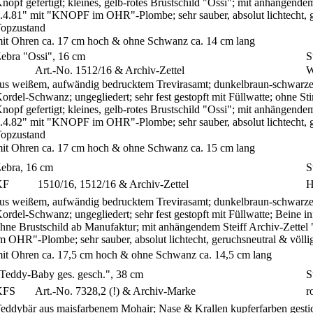
nopf gefertigt; kleines, gelb-rotes Brustschild "Ossi"; mit anhängend
.4.81" mit "KNOPF im OHR"-Plombe; sehr sauber, absolut lichtecht, g
opzustand
it Ohren ca. 17 cm hoch & ohne Schwanz ca. 14 cm lang
ebra "Ossi", 16 cm
S
S
Art.-No. 1512/16 & Archiv-Zettel
W
us weißem, aufwändig bedrucktem Trevirasamt; dunkelbraun-schwarz
ordel-Schwanz; ungegliedert; sehr fest gestopft mit Füllwatte; ohne Sti
nopf gefertigt; kleines, gelb-rotes Brustschild "Ossi"; mit anhängend
.4.82" mit "KNOPF im OHR"-Plombe; sehr sauber, absolut lichtecht, g
opzustand
it Ohren ca. 17 cm hoch & ohne Schwanz ca. 15 cm lang
ebra, 16 cm
S
KF
1510/16, 1512/16 & Archiv-Zettel
H
us weißem, aufwändig bedrucktem Trevirasamt; dunkelbraun-schwarz
ordel-Schwanz; ungegliedert; sehr fest gestopft mit Füllwatte; Beine in
hne Brustschild ab Manufaktur; mit anhängendem Steiff Archiv-Zett
m OHR"-Plombe; sehr sauber, absolut lichtecht, geruchsneutral & völl
it Ohren ca. 17,5 cm hoch & ohne Schwanz ca. 14,5 cm lang
Teddy-Baby ges. gesch.", 38 cm
S
KFS
Art.-No. 7328,2 (!) & Archiv-Marke
r
eddybär aus maisfarbenem Mohair; Nase & Krallen kupferfarben gestic