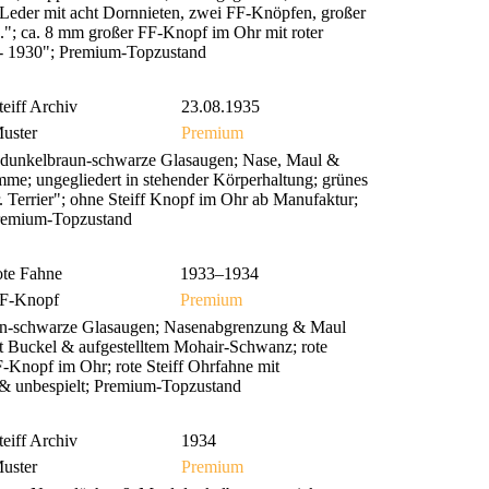
Leder mit acht Dornnieten, zwei FF-Knöpfen, großer
"; ca. 8 mm großer FF-Knopf im Ohr mit roter
 - 1930"; Premium-Topzustand
teiff Archiv
23.08.1935
uster
Premium
 dunkelbraun-schwarze Glasaugen; Nase, Maul &
timme; ungegliedert in stehender Körperhaltung; grünes
r. Terrier"; ohne Steiff Knopf im Ohr ab Manufaktur;
 Premium-Topzustand
ote Fahne
1933–1934
F-Knopf
Premium
rün-schwarze Glasaugen; Nasenabgrenzung & Maul
mit Buckel & aufgestelltem Mohair-Schwanz; rote
F-Knopf im Ohr; rote Steiff Ohrfahne mit
al & unbespielt; Premium-Topzustand
teiff Archiv
1934
uster
Premium