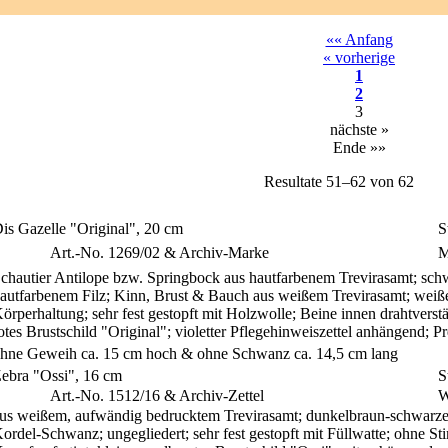
«« Anfang
« vorherige
1
2
3
nächste »
Ende »»
Resultate 51–62 von 62
is Gazelle "Original", 20 cm
S
S
Art.-No. 1269/02 & Archiv-Marke
M
chautier Antilope bzw. Springbock aus hautfarbenem Trevirasamt; s
autfarbenem Filz; Kinn, Brust & Bauch aus weißem Trevirasamt; weiße
örperhaltung; sehr fest gestopft mit Holzwolle; Beine innen drahtverst
otes Brustschild "Original"; violetter Pflegehinweiszettel anhängend;
hne Geweih ca. 15 cm hoch & ohne Schwanz ca. 14,5 cm lang
ebra "Ossi", 16 cm
S
S
Art.-No. 1512/16 & Archiv-Zettel
W
us weißem, aufwändig bedrucktem Trevirasamt; dunkelbraun-schwarz
ordel-Schwanz; ungegliedert; sehr fest gestopft mit Füllwatte; ohne Sti