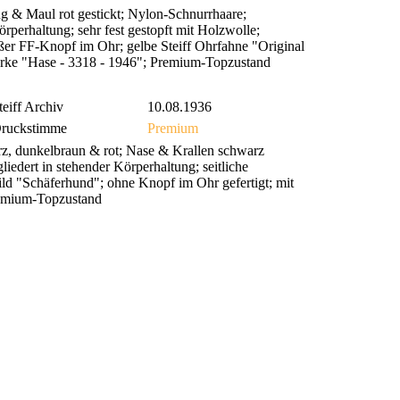
 & Maul rot gestickt; Nylon-Schnurrhaare;
perhaltung; sehr fest gestopft mit Holzwolle;
ßer FF-Knopf im Ohr; gelbe Steiff Ohrfahne "Original
Marke "Hase - 3318 - 1946"; Premium-Topzustand
teiff Archiv
10.08.1936
ruckstimme
Premium
z, dunkelbraun & rot; Nase & Krallen schwarz
iedert in stehender Körperhaltung; seitliche
d "Schäferhund"; ohne Knopf im Ohr gefertigt; mit
remium-Topzustand