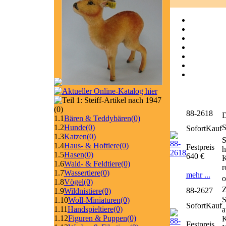
(0)
88-2618
D
1.1
Bären & Teddybären
(0)
1.2
Hunde
(0)
SofortKauf
1.3
Katzen
(0)
S
1.4
Haus- & Hoftiere
(0)
Festpreis
h
1.5
Hasen
(0)
640 €
K
1.6
Wald- & Feldtiere
(0)
r
1.7
Wassertiere
(0)
mehr ...
o
1.8
Vögel
(0)
Z
88-2627
1.9
Wildnistiere
(0)
1.10
Woll-Miniaturen
(0)
SofortKauf
1.11
Handspieltiere
(0)
a
1.12
Figuren & Puppen
(0)
K
Festpreis