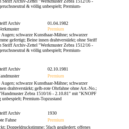
em Steiff Archiv-Zettel "Werkmuster Zebra 1512/16 -
eruchsneutral & völlig unbespielt; Premium-
teiff Archiv
01.04.1982
erkmuster
Premium
e Augen; schwarze Kunsthaar-Mähne; schwarzer
mme gefertigt; Beine innen drahtverstärkt; ohne Steiff
em Steiff Archiv-Zettel "Werkmuster Zebra 1512/16 -
eruchsneutral & völlig unbespielt; Premium-
teiff Archiv
02.10.1981
andmuster
Premium
e Augen; schwarze Kunsthaar-Mähne; schwarzer
nen drahtverstärkt; gelb-rote Ohrfahne ohne Art.-No.;
el "Handmuster Zebra 1510/16 - 2.10.81" mit "KNOPF
ig unbespielt; Premium-Topzustand
teiff Archiv
1930
ote Fahne
Premium
kt; Doppeldruckstimme; 5fach gegliedert; offenes