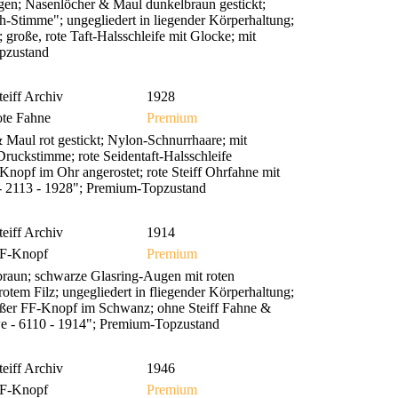
en; Nasenlöcher & Maul dunkelbraun gestickt;
h-Stimme"; ungegliedert in liegender Körperhaltung;
roße, rote Taft-Halsschleife mit Glocke; mit
pzustand
teiff Archiv
1928
ote Fahne
Premium
 Maul rot gestickt; Nylon-Schnurrhaare; mit
Druckstimme; rote Seidentaft-Halsschleife
Knopf im Ohr angerostet; rote Steiff Ohrfahne mit
 - 2113 - 1928"; Premium-Topzustand
teiff Archiv
1914
F-Knopf
Premium
braun; schwarze Glasring-Augen mit roten
otem Filz; ungegliedert in fliegender Körperhaltung;
oßer FF-Knopf im Schwanz; ohne Steiff Fahne &
we - 6110 - 1914"; Premium-Topzustand
teiff Archiv
1946
F-Knopf
Premium