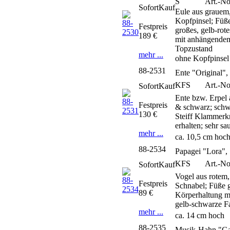
S
Art.-No
SofortKauf
Eule aus grauem
Kopfpinsel; Füße
Festpreis
großes, gelb-rot
189 €
mit anhängendem,
Topzustand
mehr ...
ohne Kopfpinsel
88-2531
Ente "Original",
KFS
Art.-No
SofortKauf
Ente bzw. Erpel
Festpreis
& schwarz; schw
130 €
Steiff Klammerkn
erhalten; sehr sa
mehr ...
ca. 10,5 cm hoc
88-2534
Papagei "Lora",
KFS
Art.-No
SofortKauf
Vogel aus rotem
Festpreis
Schnabel; Füße g
89 €
Körperhaltung mi
gelb-schwarze Fa
mehr ...
ca. 14 cm hoch
88-2535
Musik-Hahn "Ga