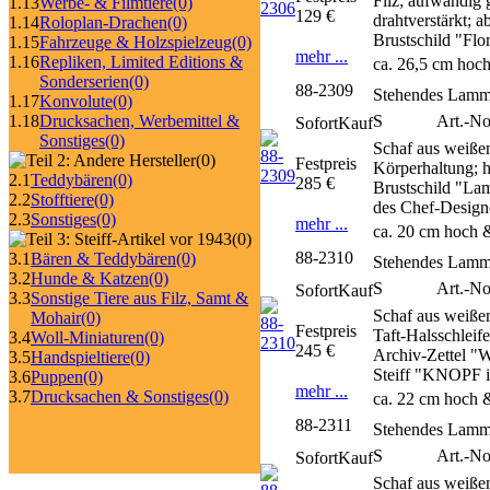
Filz; aufwändig 
1.13
Werbe- & Filmtiere
(0)
129 €
drahtverstärkt; 
1.14
Roloplan-Drachen
(0)
Brustschild "Fl
1.15
Fahrzeuge & Holzspielzeug
(0)
mehr ...
1.16
Repliken, Limited Editions &
ca. 26,5 cm hoch
Sonderserien
(0)
88-2309
Stehendes Lamm
1.17
Konvolute
(0)
S
Art.-No
1.18
Drucksachen, Werbemittel &
SofortKauf
Sonstiges
(0)
Schaf aus weiße
(0)
Festpreis
Körperhaltung; h
2.1
Teddybären
(0)
285 €
Brustschild "La
2.2
Stofftiere
(0)
des Chef-Design
2.3
Sonstiges
(0)
mehr ...
ca. 20 cm hoch 
(0)
88-2310
3.1
Bären & Teddybären
(0)
Stehendes Lamm
3.2
Hunde & Katzen
(0)
S
Art.-No
SofortKauf
3.3
Sonstige Tiere aus Filz, Samt &
Schaf aus weißem
Mohair
(0)
Festpreis
Taft-Halsschleif
3.4
Woll-Miniaturen
(0)
245 €
Archiv-Zettel "
3.5
Handspieltiere
(0)
Steiff "KNOPF i
3.6
Puppen
(0)
mehr ...
3.7
Drucksachen & Sonstiges
(0)
ca. 22 cm hoch &
88-2311
Stehendes Lamm
S
Art.-No
SofortKauf
Schaf aus weißem