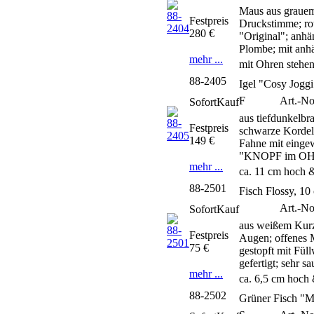
Maus aus grauem
Festpreis
Druckstimme; rot
280 €
"Original"; anh
Plombe; mit anh
mehr ...
mit Ohren stehen
88-2405
Igel "Cosy Joggi
F
Art.-No
SofortKauf
aus tiefdunkelb
Festpreis
schwarze Kordel 
149 €
Fahne mit eingew
"KNOPF im OHR"-
mehr ...
ca. 11 cm hoch &
88-2501
Fisch Flossy, 10
Art.-N
SofortKauf
aus weißem Kurzm
Festpreis
Augen; offenes M
75 €
gestopft mit Fül
gefertigt; sehr s
mehr ...
ca. 6,5 cm hoch 
88-2502
Grüner Fisch "M