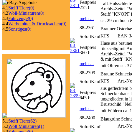
Festpreis
Taft-Halsschleif
255 €
4.1
Steiff Tiere
(0)
Archiv-Zettel "
4.2
Woll-Miniaturen
(0)
Steiff "KNOPF i
mehr ...
4.3
Fahrzeuge
(0)
ca. 29 cm hoch 
4.4
Werbemittel & Drucksachen
(0)
88-2361
Brauner Osterha
4.5
Sonstiges
(0)
KFS
EAN 34
SofortKauf
Hase aus braunem
Festpreis
rückseitig mit A
360 €
Archiv-Zettel "W
& mit Steiff "K
mehr ...
mit Ohren ca. 3
88-2399
Braune Schnecke
KFS
Art.-No
SofortKauf
aus geflecktem 
Festpreis
Schneckenhaus br
645 €
ungegliedert in 
Brustschild "Nel
mehr ...
mit Fühlern ca. 
88-2400
Blaugrüne Schne
5.1
Steiff Tiere
(62)
Art.-N
5.2
Woll-Miniaturen
(1)
SofortKauf
5.3
Fahrzeuge
(6)