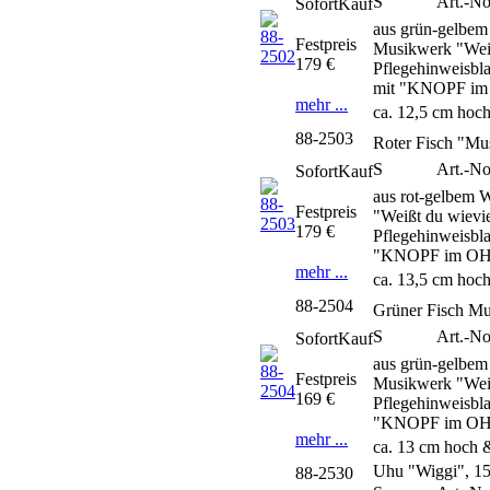
S
Art.-No
SofortKauf
aus grün-gelbem
Festpreis
Musikwerk "Weißt
179 €
Pflegehinweisbla
mit "KNOPF im 
mehr ...
ca. 12,5 cm hoch
88-2503
Roter Fisch "Mu
S
Art.-No
SofortKauf
aus rot-gelbem 
Festpreis
"Weißt du wievie
179 €
Pflegehinweisbla
"KNOPF im OHR"
mehr ...
ca. 13,5 cm hoch
88-2504
Grüner Fisch Mu
S
Art.-No
SofortKauf
aus grün-gelbem
Festpreis
Musikwerk "Weißt
169 €
Pflegehinweisbla
"KNOPF im OHR"
mehr ...
ca. 13 cm hoch 
Uhu "Wiggi", 1
88-2530