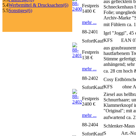
aus geflecktem 
5.4
Werbemittel & Drucksachen
(6)
Festpreis
Schneckenhaus bl
5.5
Sonstiges
(6)
1400 €
Folie; ungeglied
Archiv-Marke "S
mehr ...
mit Fühlern ca. 
88-2401
Igel "Joggi", 45
KFS
EAN 070
SofortKauf
aus graubraunem
Festpreis
hautfarbenem Tre
138 €
Stimme gefertigt;
anhängend; sehr 
mehr ...
ca. 28 cm hoch 
88-2402
Cosy Erdhörnche
KFS
ohne Ar
SofortKauf
Ziesel aus hell
Festpreis
Schnurrhaare; un
2400 €
Klammerknopf im
"Original"; mit
mehr ...
aufwartend ca. 
88-2404
Schlenker-Maus 
S
Art.-No
SofortKauf