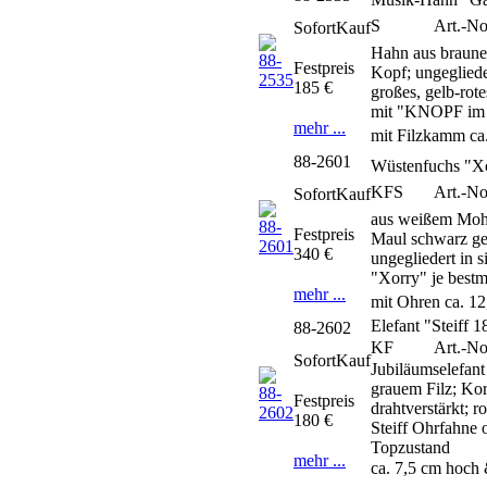
S
Art.-No
SofortKauf
Hahn aus braune
Festpreis
Kopf; ungeglied
185 €
großes, gelb-rot
mit "KNOPF im 
mehr ...
mit Filzkamm ca
88-2601
Wüstenfuchs "Xo
KFS
Art.-No
SofortKauf
aus weißem Moha
Festpreis
Maul schwarz ge
340 €
ungegliedert in 
"Xorry" je bestm
mehr ...
mit Ohren ca. 1
Elefant "Steiff 
88-2602
KF
Art.-No
SofortKauf
Jubiläumselefan
grauem Filz; Kor
Festpreis
drahtverstärkt; 
180 €
Steiff Ohrfahne 
Topzustand
mehr ...
ca. 7,5 cm hoch