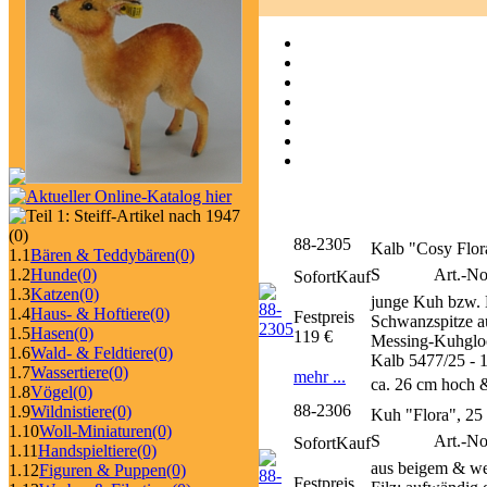
(0)
88-2305
Kalb "Cosy Flor
1.1
Bären & Teddybären
(0)
S
Art.-N
1.2
Hunde
(0)
SofortKauf
1.3
Katzen
(0)
junge Kuh bzw. 
1.4
Haus- & Hoftiere
(0)
Festpreis
Schwanzspitze au
1.5
Hasen
(0)
119 €
Messing-Kuhglock
1.6
Wald- & Feldtiere
(0)
Kalb 5477/25 - 
1.7
Wassertiere
(0)
mehr ...
ca. 26 cm hoch &
1.8
Vögel
(0)
88-2306
1.9
Wildnistiere
(0)
Kuh "Flora", 25
1.10
Woll-Miniaturen
(0)
S
Art.-N
SofortKauf
1.11
Handspieltiere
(0)
aus beigem & we
1.12
Figuren & Puppen
(0)
Festpreis