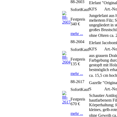
88-2603
Elefant "Origina
KFS
Art.-N
SofortKauf
Jungelefant aus
Festpreis
meliertem Filz; 
340 €
ungegliedert in 
großes Brustschi
mehr ...
ohne Ohren ca. 
88-2604
Elefant Jacobom
KFS
Art.-N
SofortKauf
aus grauem Dral
Festpreis
Farbgebung durch
135 €
gestopft mit Hol
bestmöglich erha
mehr ...
ca. 15,5 cm hoc
88-2617
Gazelle "Origina
S
Art.-N
SofortKauf
Schautier Antil
Festpreis
hautfarbenem Fi
670 €
Körperhaltung; f
kleines, gelb-ro
mehr ...
ohne Geweih ca.