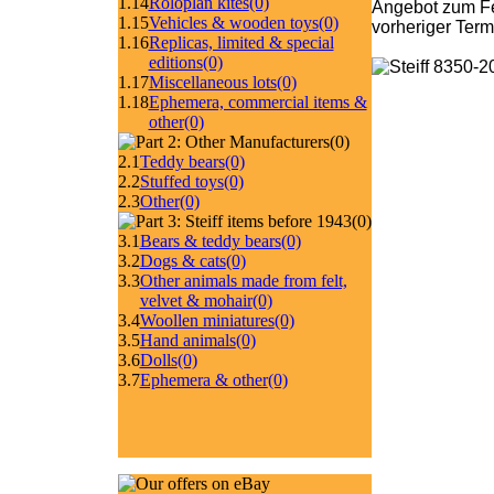
1.14
Roloplan kites
(0)
Angebot zum Fe
1.15
Vehicles & wooden toys
(0)
vorheriger Ter
1.16
Replicas, limited & special
editions
(0)
1.17
Miscellaneous lots
(0)
1.18
Ephemera, commercial items &
other
(0)
(0)
2.1
Teddy bears
(0)
2.2
Stuffed toys
(0)
2.3
Other
(0)
(0)
3.1
Bears & teddy bears
(0)
3.2
Dogs & cats
(0)
3.3
Other animals made from felt,
velvet & mohair
(0)
3.4
Woollen miniatures
(0)
3.5
Hand animals
(0)
3.6
Dolls
(0)
3.7
Ephemera & other
(0)