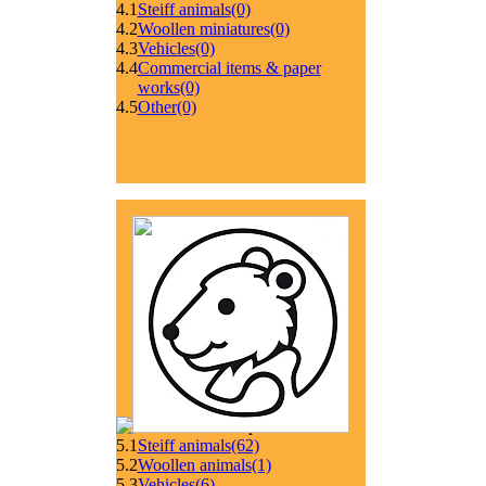
4.1
Steiff animals
(0)
4.2
Woollen miniatures
(0)
4.3
Vehicles
(0)
4.4
Commercial items & paper
works
(0)
4.5
Other
(0)
5.1
Steiff animals
(62)
5.2
Woollen animals
(1)
5.3
Vehicles
(6)