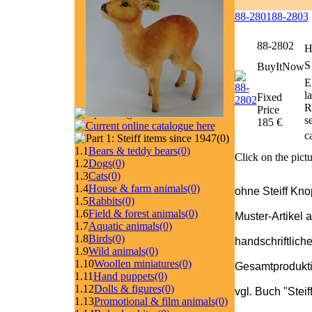
88-2801
88-2803
88-2802
H
S
BuyItNow
E
l
Fixed
R
Price
s
185 €
c
(0)
1.1
Bears & teddy bears
(0)
Click on the pictu
1.2
Dogs
(0)
1.3
Cats
(0)
1.4
House & farm animals
(0)
ohne Steiff Kno
1.5
Rabbits
(0)
1.6
Field & forest animals
(0)
Muster-Artikel 
1.7
Aquatic animals
(0)
1.8
Birds
(0)
handschriftlich
1.9
Wild animals
(0)
1.10
Woollen miniatures
(0)
Gesamtprodukti
1.11
Hand puppets
(0)
1.12
Dolls & figures
(0)
vgl. Buch "Stei
1.13
Promotional & film animals
(0)