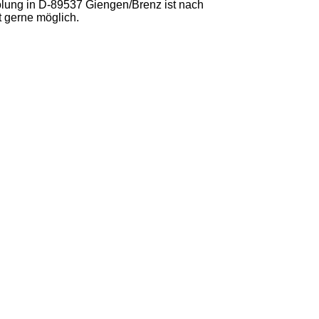
lung in D-89537 Giengen/Brenz ist nach
t gerne möglich.