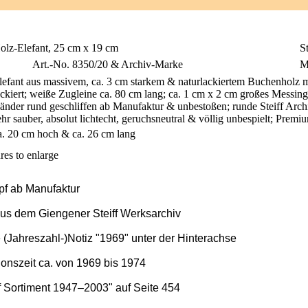
olz-Elefant, 25 cm x 19 cm
St
Art.-No. 8350/20 & Archiv-Marke
M
lefant aus massivem, ca. 3 cm starkem & naturlackiertem Buchenholz 
ackiert; weiße Zugleine ca. 80 cm lang; ca. 1 cm x 2 cm großes Messing-
änder rund geschliffen ab Manufaktur & unbestoßen; runde Steiff Arc
ehr sauber, absolut lichtecht, geruchsneutral & völlig unbespielt; Prem
a. 20 cm hoch & ca. 26 cm lang
res to enlarge
pf ab Manufaktur
aus dem Giengener Steiff Werksarchiv
e (Jahreszahl-)Notiz "1969" unter der Hinterachse
onszeit ca. von 1969 bis 1974
ff Sortiment 1947–2003" auf Seite 454