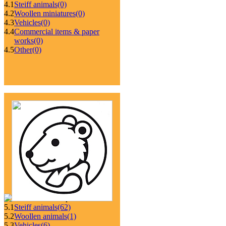
4.1
Steiff animals
(0)
4.2
Woollen miniatures
(0)
4.3
Vehicles
(0)
4.4
Commercial items & paper
works
(0)
4.5
Other
(0)
5.1
Steiff animals
(62)
5.2
Woollen animals
(1)
5.3
Vehicles
(6)