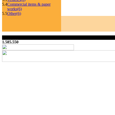
5.4
Commercial items & paper
works
(6)
5.5
Other
(6)
1.585.550