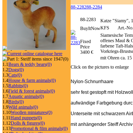
88-2282
88-2284
88-2283
Katze "Siamy", 
KFS
Art.-No
BuyItNow
Siamesische Temp
offenes Maul & O
Fixed
farbene Taft-Hals
Price
Vorkriegs-Brusts
3400 €
mit Ohren ca. 15
(0)
1.1
Bears & teddy bears
(0)
Click on the pictures to enlarge
1.2
Dogs
(0)
1.3
Cats
(0)
1.4
House & farm animals
(0)
Nylon-Schnurrhaare
1.5
Rabbits
(0)
1.6
Field & forest animals
(0)
sehr fest gestopft mit Holzwo
1.7
Aquatic animals
(0)
1.8
Birds
(0)
aufwändige Farbgebung durch 
1.9
Wild animals
(0)
1.10
Woollen miniatures
(0)
Unterseite mit schwarzem Air
1.11
Hand puppets
(0)
1.12
Dolls & figures
(0)
mit anhängender Steiff Archi
1.13
Promotional & film animals
(0)