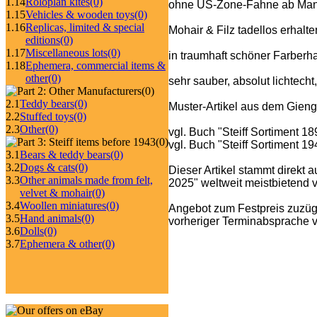
1.14
Roloplan kites
(0)
ohne US-Zone-Fahne ab Man
1.15
Vehicles & wooden toys
(0)
1.16
Replicas, limited & special
Mohair & Filz tadellos erhalte
editions
(0)
1.17
Miscellaneous lots
(0)
in traumhaft schöner Farberh
1.18
Ephemera, commercial items &
other
(0)
sehr sauber, absolut lichtecht
(0)
2.1
Teddy bears
(0)
Muster-Artikel aus dem Gieng
2.2
Stuffed toys
(0)
2.3
Other
(0)
vgl. Buch "Steiff Sortiment 1
(0)
vgl. Buch "Steiff Sortiment 1
3.1
Bears & teddy bears
(0)
3.2
Dogs & cats
(0)
Dieser Artikel stammt direkt 
3.3
Other animals made from felt,
2025" weltweit meistbietend ve
velvet & mohair
(0)
3.4
Woollen miniatures
(0)
Angebot zum Festpreis zuzüg
3.5
Hand animals
(0)
vorheriger Terminabsprache v
3.6
Dolls
(0)
3.7
Ephemera & other
(0)