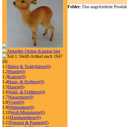
Fehler
: Das angeforderte Produk
(0)
1.1
Bären & Teddybären
(0)
1.2
Hunde
(0)
1.3
Katzen
(0)
1.4
Haus- & Hoftiere
(0)
1.5
Hasen
(0)
1.6
Wald- & Feldtiere
(0)
1.7
Wassertiere
(0)
1.8
Vögel
(0)
1.9
Wildnistiere
(0)
1.10
Woll-Miniaturen
(0)
1.11
Handspieltiere
(0)
1.12
Figuren & Puppen
(0)