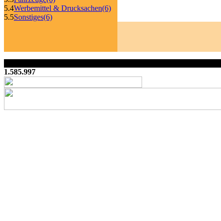
5.4
Werbemittel & Drucksachen
(6)
5.5
Sonstiges
(6)
1.585.997