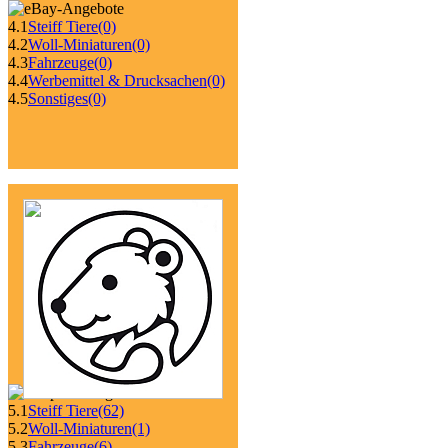
4.1
Steiff Tiere
(0)
4.2
Woll-Miniaturen
(0)
4.3
Fahrzeuge
(0)
4.4
Werbemittel & Drucksachen
(0)
4.5
Sonstiges
(0)
5.1
Steiff Tiere
(62)
5.2
Woll-Miniaturen
(1)
5.3
Fahrzeuge
(6)