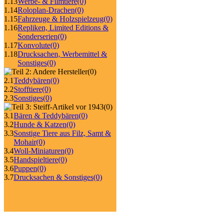
1.13
Werbe- & Filmtiere
(0)
1.14
Roloplan-Drachen
(0)
1.15
Fahrzeuge & Holzspielzeug
(0)
1.16
Repliken, Limited Editions &
Sonderserien
(0)
1.17
Konvolute
(0)
1.18
Drucksachen, Werbemittel &
Sonstiges
(0)
(0)
2.1
Teddybären
(0)
2.2
Stofftiere
(0)
2.3
Sonstiges
(0)
(0)
3.1
Bären & Teddybären
(0)
3.2
Hunde & Katzen
(0)
3.3
Sonstige Tiere aus Filz, Samt &
Mohair
(0)
3.4
Woll-Miniaturen
(0)
3.5
Handspieltiere
(0)
3.6
Puppen
(0)
3.7
Drucksachen & Sonstiges
(0)