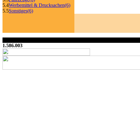
5.4
Werbemittel & Drucksachen
(6)
5.5
Sonstiges
(6)
1.586.003