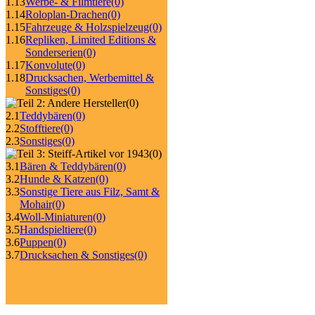
1.13
Werbe- & Filmtiere
(0)
1.14
Roloplan-Drachen
(0)
1.15
Fahrzeuge & Holzspielzeug
(0)
1.16
Repliken, Limited Editions &
Sonderserien
(0)
1.17
Konvolute
(0)
1.18
Drucksachen, Werbemittel &
Sonstiges
(0)
(0)
2.1
Teddybären
(0)
2.2
Stofftiere
(0)
2.3
Sonstiges
(0)
(0)
3.1
Bären & Teddybären
(0)
3.2
Hunde & Katzen
(0)
3.3
Sonstige Tiere aus Filz, Samt &
Mohair
(0)
3.4
Woll-Miniaturen
(0)
3.5
Handspieltiere
(0)
3.6
Puppen
(0)
3.7
Drucksachen & Sonstiges
(0)