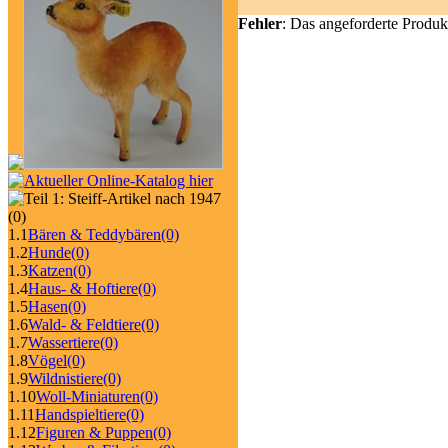
Fehler
: Das angeforderte Produk
(0)
1.1
Bären & Teddybären
(0)
1.2
Hunde
(0)
1.3
Katzen
(0)
1.4
Haus- & Hoftiere
(0)
1.5
Hasen
(0)
1.6
Wald- & Feldtiere
(0)
1.7
Wassertiere
(0)
1.8
Vögel
(0)
1.9
Wildnistiere
(0)
1.10
Woll-Miniaturen
(0)
1.11
Handspieltiere
(0)
1.12
Figuren & Puppen
(0)