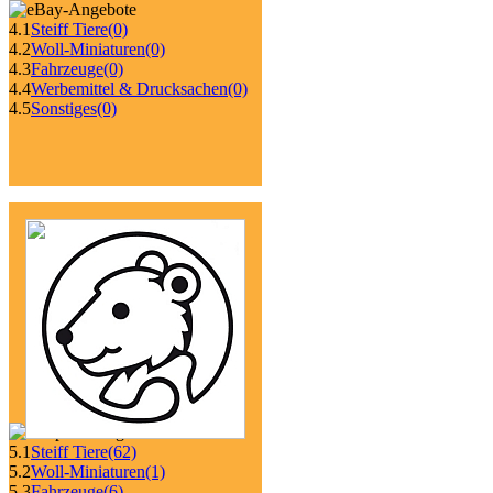
4.1
Steiff Tiere
(0)
4.2
Woll-Miniaturen
(0)
4.3
Fahrzeuge
(0)
4.4
Werbemittel & Drucksachen
(0)
4.5
Sonstiges
(0)
5.1
Steiff Tiere
(62)
5.2
Woll-Miniaturen
(1)
5.3
Fahrzeuge
(6)