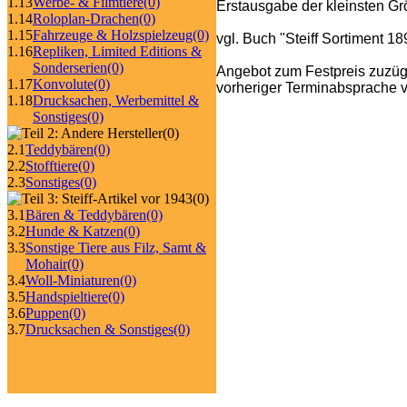
1.13
Werbe- & Filmtiere
(0)
Erstausgabe der kleinsten Gr
1.14
Roloplan-Drachen
(0)
1.15
Fahrzeuge & Holzspielzeug
(0)
vgl. Buch "Steiff Sortiment 1
1.16
Repliken, Limited Editions &
Sonderserien
(0)
Angebot zum Festpreis zuzüg
1.17
Konvolute
(0)
vorheriger Terminabsprache v
1.18
Drucksachen, Werbemittel &
Sonstiges
(0)
(0)
2.1
Teddybären
(0)
2.2
Stofftiere
(0)
2.3
Sonstiges
(0)
(0)
3.1
Bären & Teddybären
(0)
3.2
Hunde & Katzen
(0)
3.3
Sonstige Tiere aus Filz, Samt &
Mohair
(0)
3.4
Woll-Miniaturen
(0)
3.5
Handspieltiere
(0)
3.6
Puppen
(0)
3.7
Drucksachen & Sonstiges
(0)