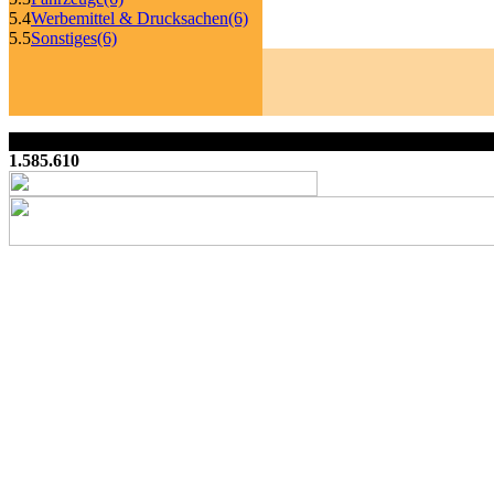
5.4
Werbemittel & Drucksachen
(6)
5.5
Sonstiges
(6)
1.585.610