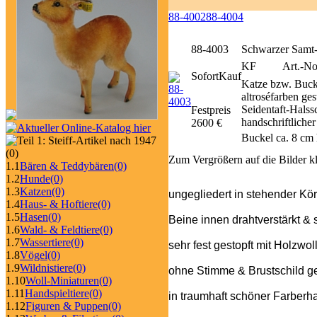
88-4002
88-4004
88-4003
Schwarzer Samt-
KF
Art.-No
SofortKauf
Katze bzw. Buck
altroséfarben ge
Seidentaft-Halss
Festpreis
handschriftliche
2600 €
Buckel ca. 8 cm
(0)
Zum Vergrößern auf die Bilder k
1.1
Bären & Teddybären
(0)
1.2
Hunde
(0)
1.3
Katzen
(0)
ungegliedert in stehender Kö
1.4
Haus- & Hoftiere
(0)
1.5
Hasen
(0)
Beine innen drahtverstärkt & 
1.6
Wald- & Feldtiere
(0)
1.7
Wassertiere
(0)
sehr fest gestopft mit Holzwol
1.8
Vögel
(0)
1.9
Wildnistiere
(0)
ohne Stimme & Brustschild gef
1.10
Woll-Miniaturen
(0)
1.11
Handspieltiere
(0)
in traumhaft schöner Farberh
1.12
Figuren & Puppen
(0)