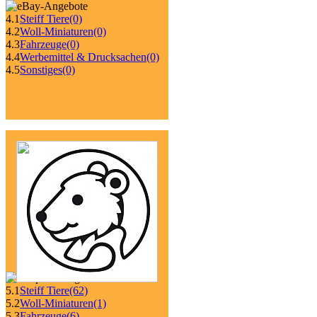
4.1
Steiff Tiere
(0)
4.2
Woll-Miniaturen
(0)
4.3
Fahrzeuge
(0)
4.4
Werbemittel & Drucksachen
(0)
4.5
Sonstiges
(0)
5.1
Steiff Tiere
(62)
5.2
Woll-Miniaturen
(1)
5.3
Fahrzeuge
(6)