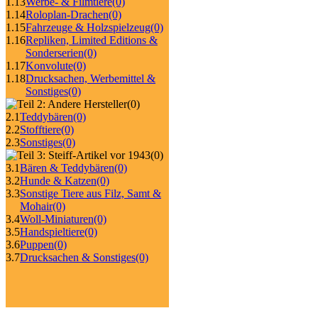
1.13
Werbe- & Filmtiere
(0)
1.14
Roloplan-Drachen
(0)
1.15
Fahrzeuge & Holzspielzeug
(0)
1.16
Repliken, Limited Editions &
Sonderserien
(0)
1.17
Konvolute
(0)
1.18
Drucksachen, Werbemittel &
Sonstiges
(0)
(0)
2.1
Teddybären
(0)
2.2
Stofftiere
(0)
2.3
Sonstiges
(0)
(0)
3.1
Bären & Teddybären
(0)
3.2
Hunde & Katzen
(0)
3.3
Sonstige Tiere aus Filz, Samt &
Mohair
(0)
3.4
Woll-Miniaturen
(0)
3.5
Handspieltiere
(0)
3.6
Puppen
(0)
3.7
Drucksachen & Sonstiges
(0)