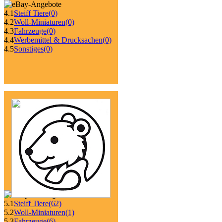
4.1
Steiff Tiere
(0)
4.2
Woll-Miniaturen
(0)
4.3
Fahrzeuge
(0)
4.4
Werbemittel & Drucksachen
(0)
4.5
Sonstiges
(0)
5.1
Steiff Tiere
(62)
5.2
Woll-Miniaturen
(1)
5.3
Fahrzeuge
(6)