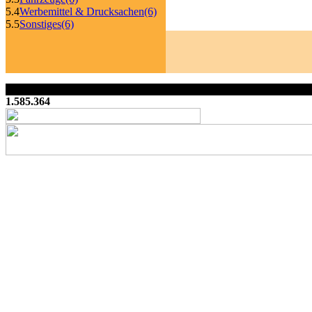
5.4
Werbemittel & Drucksachen
(6)
5.5
Sonstiges
(6)
1.585.364