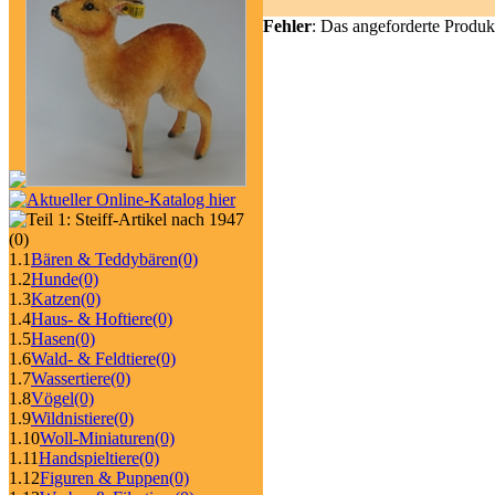
Fehler
: Das angeforderte Produk
(0)
1.1
Bären & Teddybären
(0)
1.2
Hunde
(0)
1.3
Katzen
(0)
1.4
Haus- & Hoftiere
(0)
1.5
Hasen
(0)
1.6
Wald- & Feldtiere
(0)
1.7
Wassertiere
(0)
1.8
Vögel
(0)
1.9
Wildnistiere
(0)
1.10
Woll-Miniaturen
(0)
1.11
Handspieltiere
(0)
1.12
Figuren & Puppen
(0)