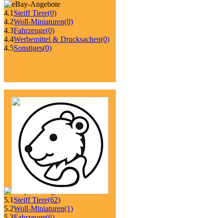
4.1
Steiff Tiere
(0)
4.2
Woll-Miniaturen
(0)
4.3
Fahrzeuge
(0)
4.4
Werbemittel & Drucksachen
(0)
4.5
Sonstiges
(0)
5.1
Steiff Tiere
(62)
5.2
Woll-Miniaturen
(1)
5.3
Fahrzeuge
(6)