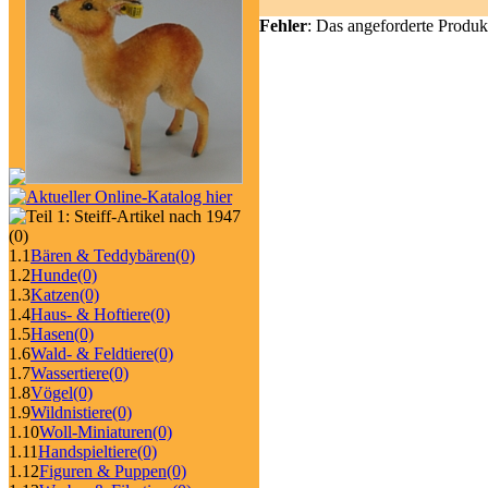
Fehler
: Das angeforderte Produk
(0)
1.1
Bären & Teddybären
(0)
1.2
Hunde
(0)
1.3
Katzen
(0)
1.4
Haus- & Hoftiere
(0)
1.5
Hasen
(0)
1.6
Wald- & Feldtiere
(0)
1.7
Wassertiere
(0)
1.8
Vögel
(0)
1.9
Wildnistiere
(0)
1.10
Woll-Miniaturen
(0)
1.11
Handspieltiere
(0)
1.12
Figuren & Puppen
(0)