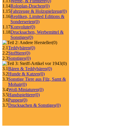
1.13
Werbe- & Filmtiere
(0)
1.14
Roloplan-Drachen
(0)
1.15
Fahrzeuge & Holzspielzeug
(0)
1.16
Repliken, Limited Editions &
Sonderserien
(0)
1.17
Konvolute
(0)
1.18
Drucksachen, Werbemittel &
Sonstiges
(0)
(0)
2.1
Teddybären
(0)
2.2
Stofftiere
(0)
2.3
Sonstiges
(0)
(0)
3.1
Bären & Teddybären
(0)
3.2
Hunde & Katzen
(0)
3.3
Sonstige Tiere aus Filz, Samt &
Mohair
(0)
3.4
Woll-Miniaturen
(0)
3.5
Handspieltiere
(0)
3.6
Puppen
(0)
3.7
Drucksachen & Sonstiges
(0)