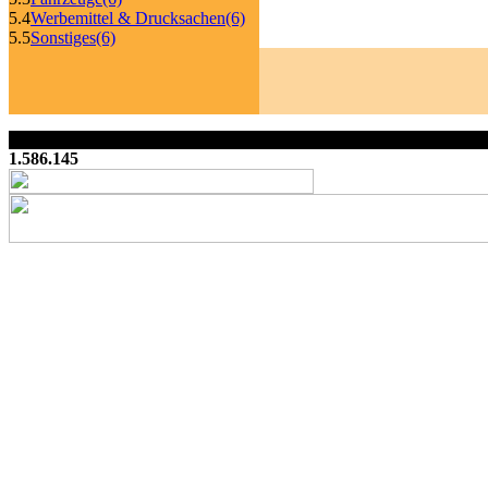
5.4
Werbemittel & Drucksachen
(6)
5.5
Sonstiges
(6)
1.586.145