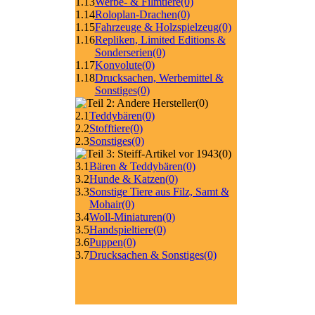
1.13
Werbe- & Filmtiere
(0)
1.14
Roloplan-Drachen
(0)
1.15
Fahrzeuge & Holzspielzeug
(0)
1.16
Repliken, Limited Editions &
Sonderserien
(0)
1.17
Konvolute
(0)
1.18
Drucksachen, Werbemittel &
Sonstiges
(0)
(0)
2.1
Teddybären
(0)
2.2
Stofftiere
(0)
2.3
Sonstiges
(0)
(0)
3.1
Bären & Teddybären
(0)
3.2
Hunde & Katzen
(0)
3.3
Sonstige Tiere aus Filz, Samt &
Mohair
(0)
3.4
Woll-Miniaturen
(0)
3.5
Handspieltiere
(0)
3.6
Puppen
(0)
3.7
Drucksachen & Sonstiges
(0)