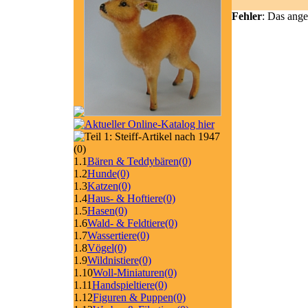
Fehler
: Das ange
(0)
1.1
Bären & Teddybären
(0)
1.2
Hunde
(0)
1.3
Katzen
(0)
1.4
Haus- & Hoftiere
(0)
1.5
Hasen
(0)
1.6
Wald- & Feldtiere
(0)
1.7
Wassertiere
(0)
1.8
Vögel
(0)
1.9
Wildnistiere
(0)
1.10
Woll-Miniaturen
(0)
1.11
Handspieltiere
(0)
1.12
Figuren & Puppen
(0)