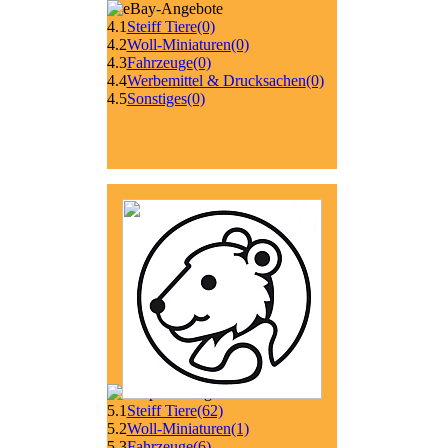
4.1
Steiff Tiere
(0)
4.2
Woll-Miniaturen
(0)
4.3
Fahrzeuge
(0)
4.4
Werbemittel & Drucksachen
(0)
4.5
Sonstiges
(0)
5.1
Steiff Tiere
(62)
5.2
Woll-Miniaturen
(1)
5.3
Fahrzeuge
(6)