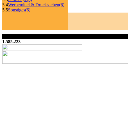
5.4
Werbemittel & Drucksachen
(6)
5.5
Sonstiges
(6)
1.585.223