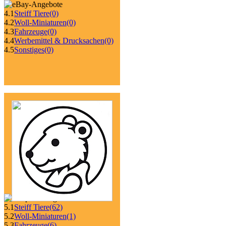
4.1
Steiff Tiere
(0)
4.2
Woll-Miniaturen
(0)
4.3
Fahrzeuge
(0)
4.4
Werbemittel & Drucksachen
(0)
4.5
Sonstiges
(0)
5.1
Steiff Tiere
(62)
5.2
Woll-Miniaturen
(1)
5.3
Fahrzeuge
(6)