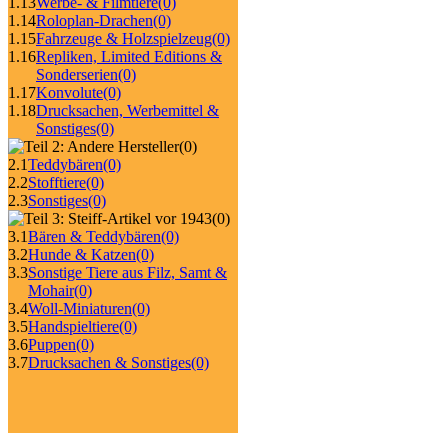
1.13
Werbe- & Filmtiere
(0)
1.14
Roloplan-Drachen
(0)
1.15
Fahrzeuge & Holzspielzeug
(0)
1.16
Repliken, Limited Editions &
Sonderserien
(0)
1.17
Konvolute
(0)
1.18
Drucksachen, Werbemittel &
Sonstiges
(0)
(0)
2.1
Teddybären
(0)
2.2
Stofftiere
(0)
2.3
Sonstiges
(0)
(0)
3.1
Bären & Teddybären
(0)
3.2
Hunde & Katzen
(0)
3.3
Sonstige Tiere aus Filz, Samt &
Mohair
(0)
3.4
Woll-Miniaturen
(0)
3.5
Handspieltiere
(0)
3.6
Puppen
(0)
3.7
Drucksachen & Sonstiges
(0)