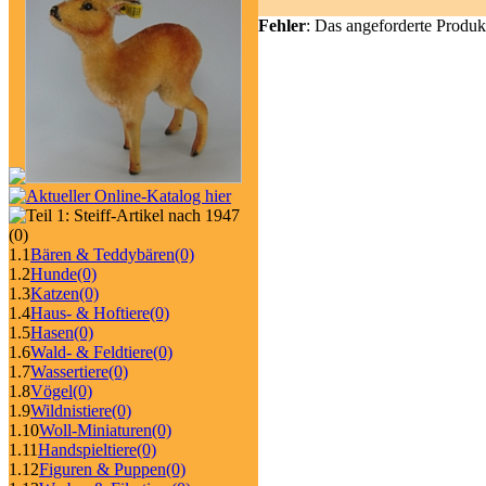
Fehler
: Das angeforderte Produk
(0)
1.1
Bären & Teddybären
(0)
1.2
Hunde
(0)
1.3
Katzen
(0)
1.4
Haus- & Hoftiere
(0)
1.5
Hasen
(0)
1.6
Wald- & Feldtiere
(0)
1.7
Wassertiere
(0)
1.8
Vögel
(0)
1.9
Wildnistiere
(0)
1.10
Woll-Miniaturen
(0)
1.11
Handspieltiere
(0)
1.12
Figuren & Puppen
(0)